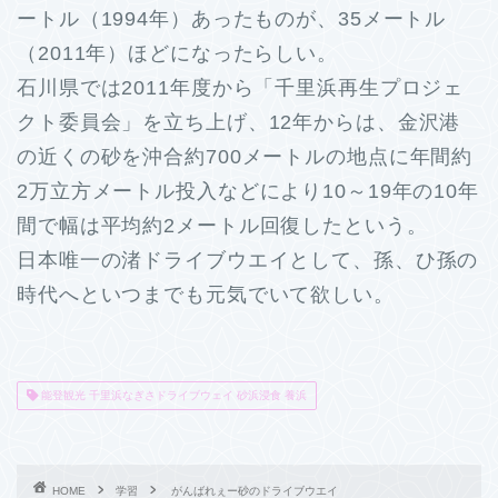
ートル（1994年）あったものが、35メートル
（2011年）ほどになったらしい。
石川県では2011年度から「千里浜再生プロジェ
クト委員会」を立ち上げ、12年からは、金沢港
の近くの砂を沖合約700メートルの地点に年間約
2万立方メートル投入などにより10～19年の10年
間で幅は平均約2メートル回復したという。
日本唯一の渚ドライブウエイとして、孫、ひ孫の
時代へといつまでも元気でいて欲しい。
能登観光 千里浜なぎさドライブウェイ 砂浜浸食 養浜
HOME
学習
がんばれぇー砂のドライブウエイ