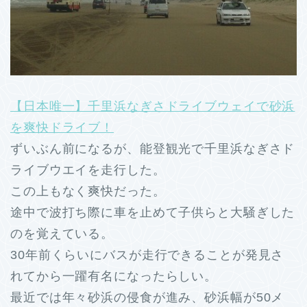
【日本唯一】千里浜なぎさドライブウェイで砂浜
を爽快ドライブ！
ずいぶん前になるが、能登観光で千里浜なぎさド
ライブウエイを走行した。
この上もなく爽快だった。
途中で波打ち際に車を止めて子供らと大騒ぎした
のを覚えている。
30年前くらいにバスが走行できることが発見さ
れてから一躍有名になったらしい。
最近では年々砂浜の侵食が進み、砂浜幅が50メ