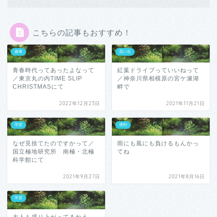
こちらの記事もおすすめ！
健康
思い出
青春時代ってあったよなって
紅葉ドライブっていいねって
／東京丸の内TIME SLIP
／神奈川県相模原の宮ケ瀬湖
CHRISTMASにて
畔で
2022年12月23日
2021年11月21日
学習
便利
なぜ見捨てたのですかって／
雨にも風にも負けるもんかっ
国立極地研究所 南極・北極
てね
科学館にて
2021年9月27日
2021年8月16日
学習
大人も盛り上がってるねえ