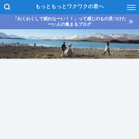
もっともっとワクワクの君へ
「わくわくして眠れなーい！！」って感じのもの見つけた
ーい人の集まるブログ