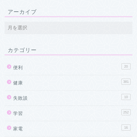
アーカイブ
カテゴリー
20
便利
381
健康
10
失敗談
252
学習
16
家電