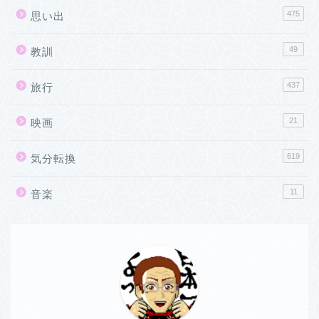
475
思い出
49
教訓
437
旅行
21
映画
619
気分転換
11
音楽