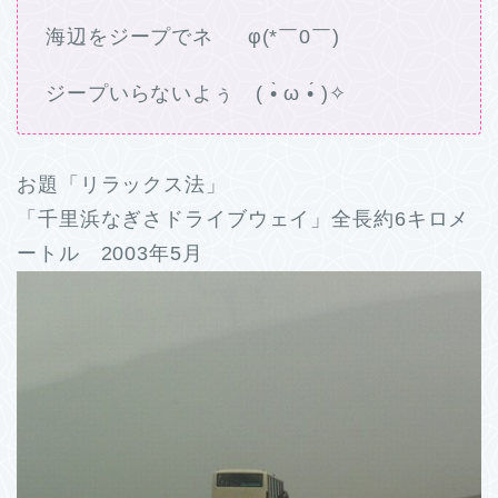
海辺をジープでネ φ(*￣0￣)
ジープいらないよぅ ( •̀ ω •́ )✧
お題「リラックス法」
「千里浜なぎさドライブウェイ」全長約6キロメ
ートル 2003年5月