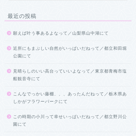
最近の投稿
願えば叶う事あるよなって／山梨県山中湖にて
近所にもまぶしい自然がいっぱいだねって／都立和田堀
公園にて
見晴らしのいい高台っていいよなって／東京都青梅市塩
船観音寺にて
こんなでっかい藤棚、、、あったんだねって／栃木県あ
しかがフラワーパークにて
この時期の小川って幸せいっぱいだねって／都立野川公
園にて