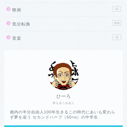
21
映画
619
気分転換
11
音楽
ひーろ
夢を追う自由人
都内の半分自由人100年生きるこの時代にあいも変わら
ず夢を追う セカンドハーフ（50+α）の中学生