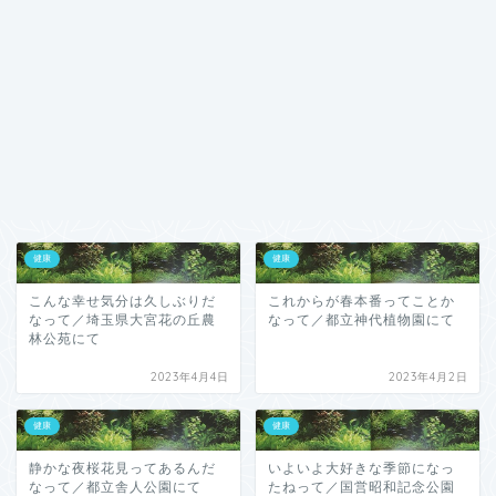
健康
健康
こんな幸せ気分は久しぶりだ
これからが春本番ってことか
なって／埼玉県大宮花の丘農
なって／都立神代植物園にて
林公苑にて
2023年4月4日
2023年4月2日
健康
健康
静かな夜桜花見ってあるんだ
いよいよ大好きな季節になっ
なって／都立舎人公園にて
たねって／国営昭和記念公園