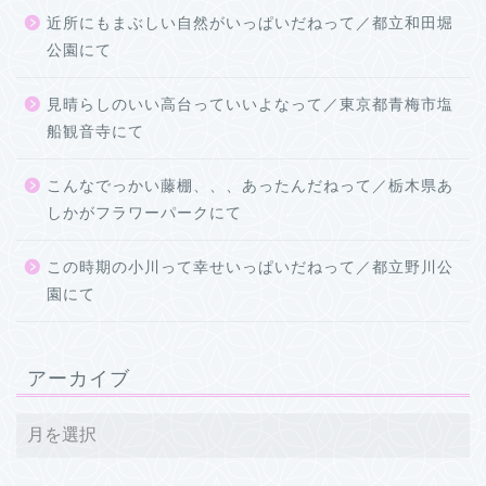
近所にもまぶしい自然がいっぱいだねって／都立和田堀
公園にて
見晴らしのいい高台っていいよなって／東京都青梅市塩
船観音寺にて
こんなでっかい藤棚、、、あったんだねって／栃木県あ
しかがフラワーパークにて
この時期の小川って幸せいっぱいだねって／都立野川公
園にて
アーカイブ