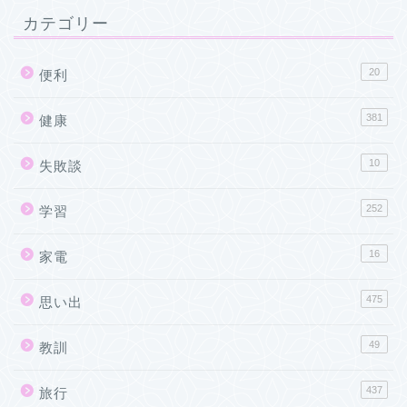
カテゴリー
20
便利
381
健康
10
失敗談
252
学習
16
家電
475
思い出
49
教訓
437
旅行