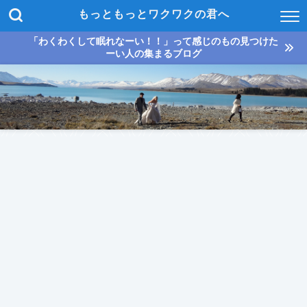
もっともっとワクワクの君へ
「わくわくして眠れなーい！！」って感じのもの見つけた
ーい人の集まるブログ