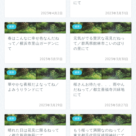
にて
2023年4月2日
2023年3月31日
健康
健康
春はこんなに幸せ色なんだね
元気がでる贅沢な花見だねっ
って／横浜市里山ガーデンに
て／群馬県館林市こいのぼり
て
の里にて
2023年3月31日
2023年3月30日
健康
健康
華やかな夜桜だよなってね／
桜さんお待たせ、、、雨やん
よみうりランドにて
だねって／都立善福寺川緑地
にて
2023年3月29日
2023年3月27日
健康
健康
晴れた日は花見に限るねって
もう桜って満開なのねって／
／都立新宿御苑にて
東京都千代田区靖国神社にて