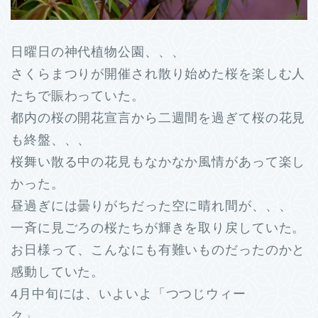
日曜日の神代植物公園、、、
さくらまつりが開催され散り始めた桜を楽しむ人
たちで賑わっていた。
都内の桜の開花宣言から二週間を過ぎて桜の花見
も終盤、、、
桜舞い散る中の花見もなかなか風情があって楽し
かった。
昼過ぎには曇りがちだった空に晴れ間が、、、
一斉に見ごろの桜たちが輝きを取り戻していた。
お日様って、こんなにも有難いものだったのかと
感動していた。
4月中旬には、いよいよ「つつじウィー
ク」、、、