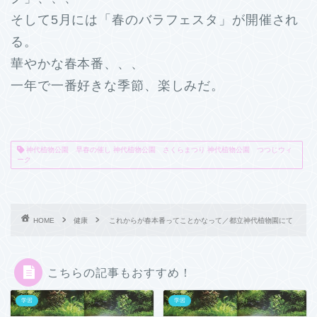
そして5月には「春のバラフェスタ」が開催され
る。
華やかな春本番、、、
一年で一番好きな季節、楽しみだ。
神代植物公園 早春の催し 神代植物公園 さくらまつり 神代植物公園 つつじウィ
ーク
HOME
健康
これからが春本番ってことかなって／都立神代植物園にて
こちらの記事もおすすめ！
学習
学習