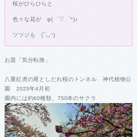
桜がひらひらと
色々な花が φ(゜▽゜*)♪
ツツジも (‾◡◝)
お題「気分転換」
八重紅虎の尾としだれ桜のトンネル 神代植物公
園 2023年4月初
園内には約60種類、750本のサクラ