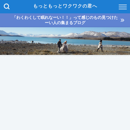
もっともっとワクワクの君へ
「わくわくして眠れなーい！！」って感じのもの見つけた
ーい人の集まるブログ