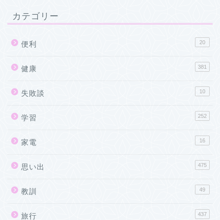
カテゴリー
20
便利
381
健康
10
失敗談
252
学習
16
家電
475
思い出
49
教訓
437
旅行