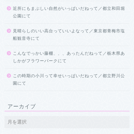
近所にもまぶしい自然がいっぱいだねって／都立和田堀
公園にて
見晴らしのいい高台っていいよなって／東京都青梅市塩
船観音寺にて
こんなでっかい藤棚、、、あったんだねって／栃木県あ
しかがフラワーパークにて
この時期の小川って幸せいっぱいだねって／都立野川公
園にて
アーカイブ