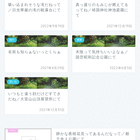
吸い込まれそうな滝だねって
真っ盛りのもみじが燃えてる
／日光華厳の滝の観瀑台にて
ってね／靖国神社神池庭園に
て
2022年9月19日
2021年12月19日
旅行
健康
名前も知らぁないっとくらぁ
木陰って気持ちいいよなぁ／
国営昭和記念公園にて
2021年4月29日
2022年6月3日
思い出
いつもと違う顔だけどすてき
だね／大室山山頂展望所にて
2021年12月31日
静かな夜桜花見ってあるんだなって／都
立舎人公園にて