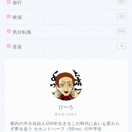
437
旅行
21
映画
619
気分転換
11
音楽
ひーろ
夢を追う自由人
都内の半分自由人100年生きるこの時代にあいも変わら
ず夢を追う セカンドハーフ（50+α）の中学生