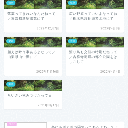
健康
健康
落葉ってきれいなんだねって
広い野原っていいよなってね
／東京都新宿御苑にて
／栃木県渡良瀬遊水地にて
2022年12月7日
2023年4月8日
健康
健康
願えば叶う事あるよなって／
渡り鳥も交替の時期だねって
山梨県山中湖にて
／吉祥寺周辺の都立公園をは
しごして
2023年11月16日
2022年4月4日
学習
ちいさい秋みつけたってぇ
2021年8月17日
冬にもポカポカ陽気ってあるよねって／