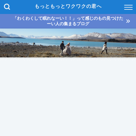
もっともっとワクワクの君へ
「わくわくして眠れなーい！！」って感じのもの見つけた
ーい人の集まるブログ