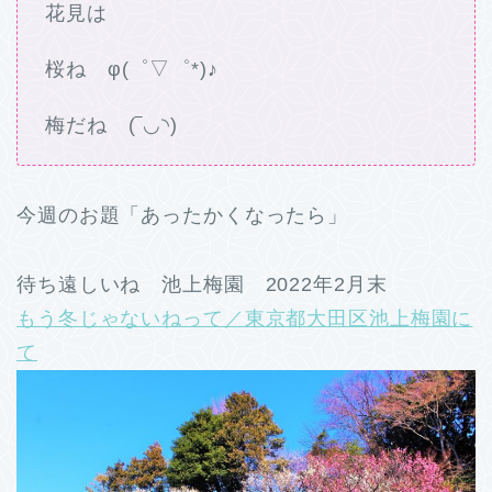
花見は
桜ね φ(゜▽゜*)♪
梅だね (‾◡◝)
今週のお題「あったかくなったら」
待ち遠しいね 池上梅園 2022年2月末
もう冬じゃないねって／東京都大田区池上梅園に
て