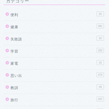
カテゴリー
20
便利
381
健康
10
失敗談
252
学習
16
家電
475
思い出
49
教訓
437
旅行