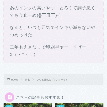
あのインクの高いやつ とろくて調子悪く
てもう止ーめ(╬▔皿▔)╯
なんと、いつも元気でインキが減らないや
つめっけた
二年もえさなしで印刷早ヤー すげー
Σ（・□・；）
HOME
家電
いつも元気なプリンターって
こちらの記事もおすすめ！
家電
家電