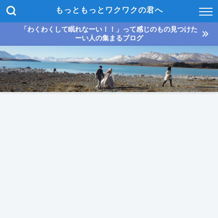
もっともっとワクワクの君へ
「わくわくして眠れなーい！！」って感じのもの見つけた
ーい人の集まるブログ