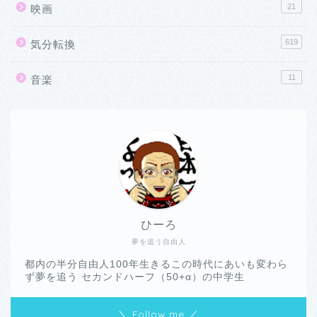
21
映画
619
気分転換
11
音楽
ひーろ
夢を追う自由人
都内の半分自由人100年生きるこの時代にあいも変わら
ず夢を追う セカンドハーフ（50+α）の中学生
＼ Follow me ／