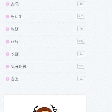
家電
16
思い出
475
教訓
49
旅行
437
映画
21
気分転換
619
音楽
11