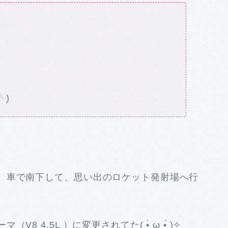
╰)
、車で南下して、思い出のロケット発射場へ行
4.5L ）に変更されてた( •̀ ω •́ )✧