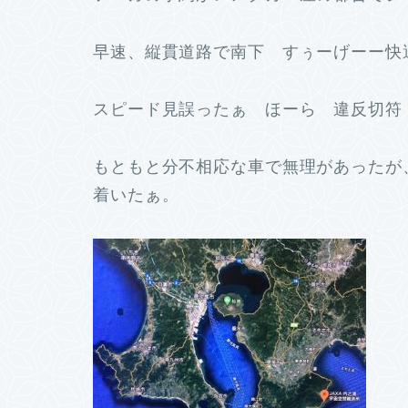
早速、縦貫道路で南下 すぅーげー
スピード見誤ったぁ ほーら 違反切符 
もともと分不相応な車で無理があったが
着いたぁ。