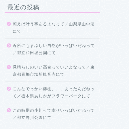
最近の投稿
願えば叶う事あるよなって／山梨県山中湖
にて
近所にもまぶしい自然がいっぱいだねって
／都立和田堀公園にて
見晴らしのいい高台っていいよなって／東
京都青梅市塩船観音寺にて
こんなでっかい藤棚、、、あったんだねっ
て／栃木県あしかがフラワーパークにて
この時期の小川って幸せいっぱいだねって
／都立野川公園にて