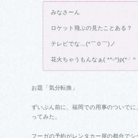
みなさーん
ロケット飛ぶの見たことある？
テレビでな…(*￣０￣)ノ
花火ちゃうもんなぁ( *^-^)ρ(*╯^
お題「気分転換」
ずいぶん前に、福岡での用事のついでに
ってみた。
フーガの予約がレンタカー屋の都合でシーマ（V8 