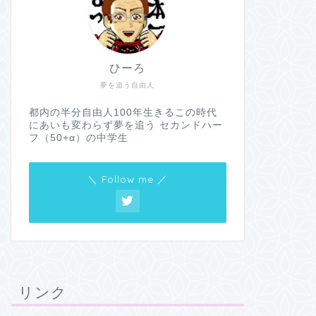
ひーろ
夢を追う自由人
都内の半分自由人100年生きるこの時代
にあいも変わらず夢を追う セカンドハー
フ（50+α）の中学生
＼ Follow me ／
リンク