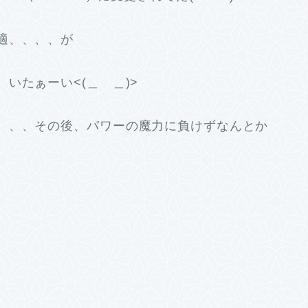
ー快適、、、、が
いたぁーい<(＿ ＿)>
、、、その後、パワーの魔力に負けずなんとか