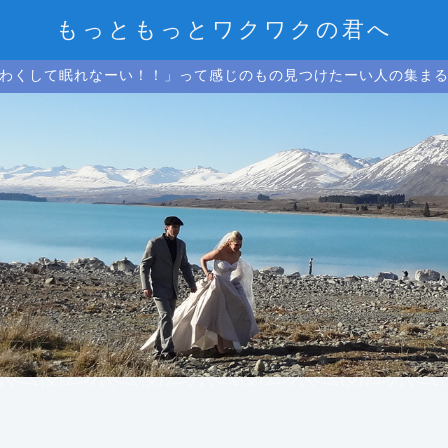
もっともっとワクワクの君へ
わくして眠れなーい！！」って感じのもの見つけたーい人の集ま