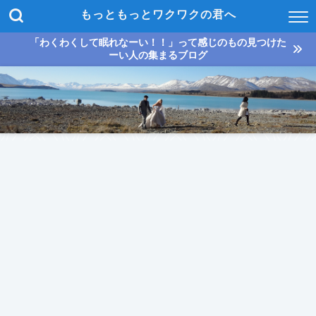
もっともっとワクワクの君へ
「わくわくして眠れなーい！！」って感じのもの見つけた
ーい人の集まるブログ