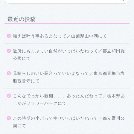
最近の投稿
願えば叶う事あるよなって／山梨県山中湖にて
近所にもまぶしい自然がいっぱいだねって／都立和田堀
公園にて
見晴らしのいい高台っていいよなって／東京都青梅市塩
船観音寺にて
こんなでっかい藤棚、、、あったんだねって／栃木県あ
しかがフラワーパークにて
この時期の小川って幸せいっぱいだねって／都立野川公
園にて