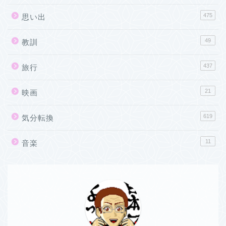
475
思い出
49
教訓
437
旅行
21
映画
619
気分転換
11
音楽