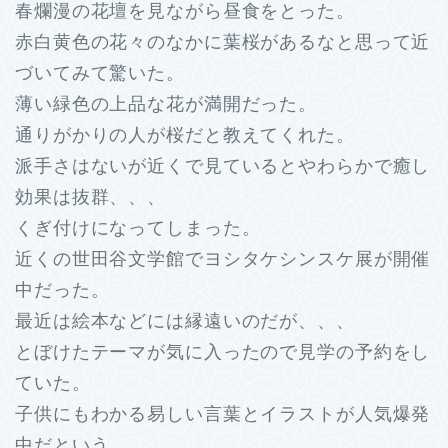
春爛漫の花壇を見ながら昼食をとった。
赤白黄色の花々のなかに葉桜があるなと思って近
づいてみて驚いた。
薄い緑色の上品な花が満開だった。
通りがかりの人が桜だと教えてくれた。
派手さはないが近くで見ているとやわらかで癒し
効果は抜群、、、
くぎ付けになってしまった。
近くの世田谷文学館でヨシタケシンスケ展が開催
中だった。
最近は絵本などには縁遠いのだが、、、
とぼけたテーマが気に入ったので見学の予約をし
ていた。
子供にもわかる易しい言葉とイラストが人気爆発
中だという。