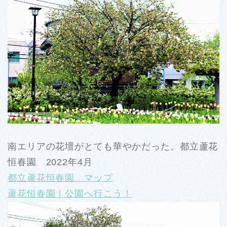
南エリアの花壇がとても華やかだった。都立蘆花
恒春園 2022年4月
都立蘆花恒春園 マップ
蘆花恒春園｜公園へ行こう！