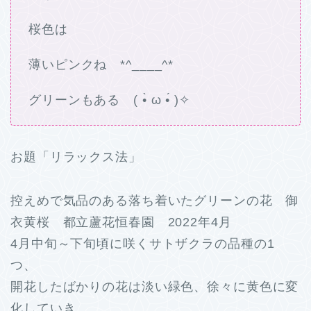
桜色は
薄いピンクね *^____^*
グリーンもある ( •̀ ω •́ )✧
お題「リラックス法」
控えめで気品のある落ち着いたグリーンの花 御
衣黄桜 都立蘆花恒春園 2022年4月
4月中旬～下旬頃に咲くサトザクラの品種の1
つ、
開花したばかりの花は淡い緑色、徐々に黄色に変
化していき、