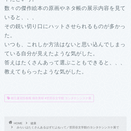
数々の傑作絵本の原画やネタ帳の展示内容を見て
いると、、、
その鋭い切り口にハットさせられるものが多かっ
た。
いつも、これしか方法はないと思い込んでしまっ
ている自分が見えたような気がした。
答えはたくさんあって選ぶこともできると、、、
教えてもらったような気がした。
都立蘆花恒春園 御衣黄桜 #世田谷文学館 ヨシタケシンスケ展
HOME
健康
みらいはたくさんあるはずだよねって／世田谷文学館のヨシタケシンスケ展で