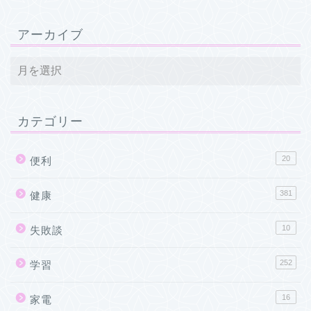
アーカイブ
カテゴリー
20
便利
381
健康
10
失敗談
252
学習
16
家電