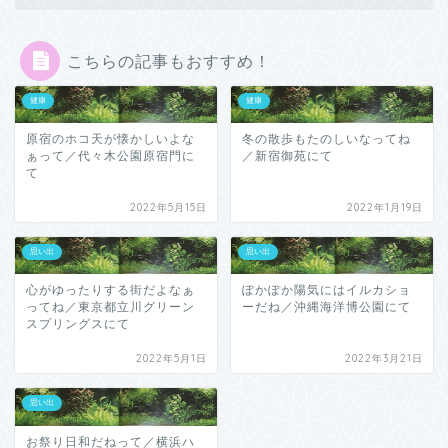
こちらの記事もおすすめ！
健康
健康
原宿のホコ天が懐かしいよな
冬の散歩もたのしいなってね
ぁって／代々木公園原宿門に
／新宿御苑にて
て
2022年5月15日
2022年1月19日
思い出
思い出
心がゆったりする街だよなぁ
ぽかぽか陽気にはイルカショ
ってね／東京都立川グリーン
ーだね／沖縄海洋博公園にて
スプリングスにて
2022年5月1日
2022年3月21日
思い出
お祭り日和だねって／横浜ハ