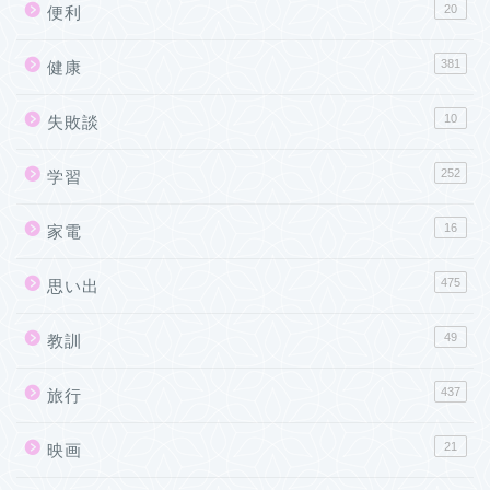
20
便利
381
健康
10
失敗談
252
学習
16
家電
475
思い出
49
教訓
437
旅行
21
映画