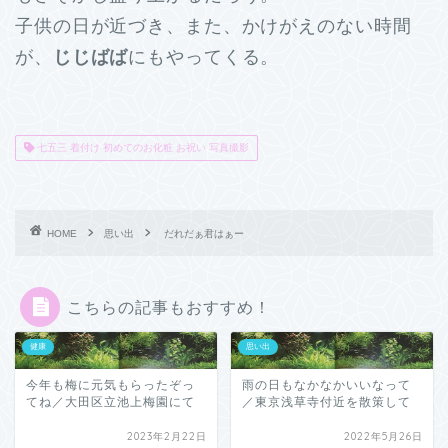
子供の日が近づき、また、かけがえのない時間
が、
じじばば
にもやってくる。
七五三 着付け 初めてのお化粧 お祝い 写真撮影
HOME
思い出
だれだぁ君はぁー
こちらの記事もおすすめ！
健康
思い出
今年も梅に元気もらったぞっ
雨の日もなかなかいいなって
てね／大田区立池上梅園にて
／東京浅草寺付近を散策して
2023年2月22日
2022年5月26日