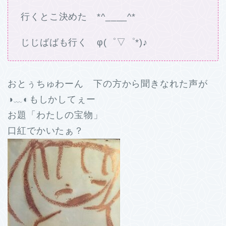
行くとこ決めた *^____^*
じじばばも行く φ(゜▽゜*)♪
おとぅちゅわーん 下の方から聞きなれた声が
◑﹏◐もしかしてぇー
お題「わたしの宝物」
口紅でかいたぁ？