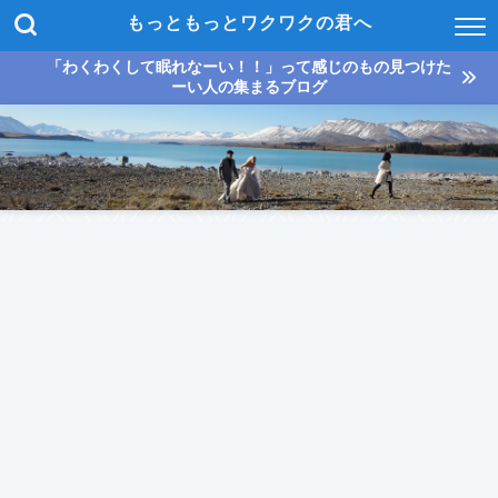
もっともっとワクワクの君へ
「わくわくして眠れなーい！！」って感じのもの見つけた
ーい人の集まるブログ