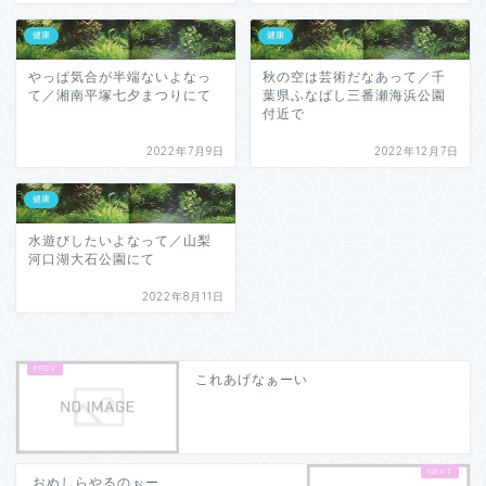
健康
健康
やっぱ気合が半端ないよなっ
秋の空は芸術だなあって／千
て／湘南平塚七夕まつりにて
葉県ふなばし三番瀬海浜公園
付近で
2022年7月9日
2022年12月7日
健康
水遊びしたいよなって／山梨
河口湖大石公園にて
2022年8月11日
これあげなぁーい
おぬしらやるのぉー