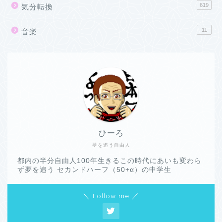
619
気分転換
11
音楽
ひーろ
夢を追う自由人
都内の半分自由人100年生きるこの時代にあいも変わら
ず夢を追う セカンドハーフ（50+α）の中学生
＼ Follow me ／