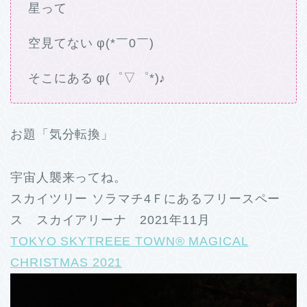
星って
空見てない φ(*￣0￣)
そこにある φ(゜▽゜*)♪
お題「気分転換」
宇宙人襲来ってね。
スカイツリー ソラマチ4Ｆにあるフリースペー
ス スカイアリーナ 2021年11月
TOKYO SKYTREEE TOWN® MAGICAL
CHRISTMAS 2021