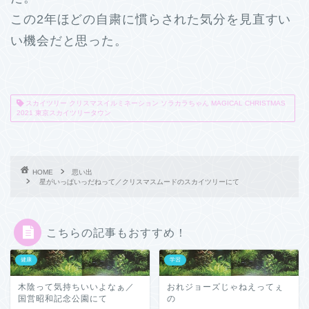
この2年ほどの自粛に慣らされた気分を見直すい
い機会だと思った。
スカイツリー クリスマスイルミネーション ソラカラちゃん MAGICAL CHRISTMAS
2021 東京スカイツリータウン
HOME
思い出
星がいっぱいっだねって／クリスマスムードのスカイツリーにて
こちらの記事もおすすめ！
健康
学習
木陰って気持ちいいよなぁ／
おれジョーズじゃねえってぇ
国営昭和記念公園にて
の