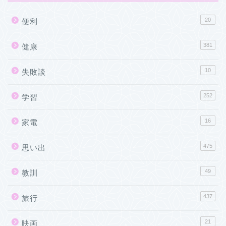
20
便利
381
健康
10
失敗談
252
学習
16
家電
475
思い出
49
教訓
437
旅行
21
映画