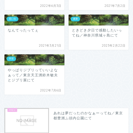
2022年6月3日
2021年7月2日
思い出
健康
なんてったってぇ
ときどき夕日で感動したいっ
てね／神奈川県城ヶ島にて
2021年3月21日
2023年2月22日
学習
やっぱりジブリっていいよな
ぁって／東京天王洲鈴木敏夫
とジブリ展にて
2022年7月6日
あれは夢だったのかなぁーってね／東京
都豊洲ふ頭内公園にて