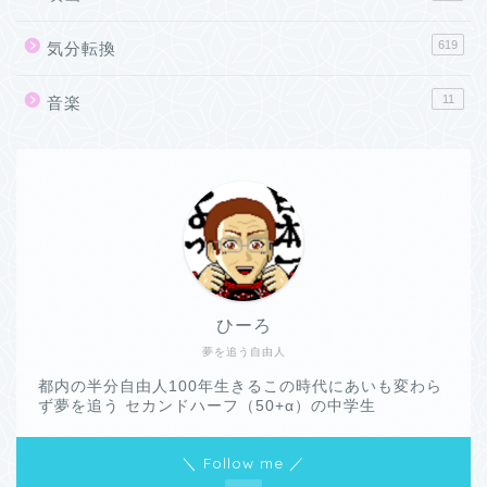
619
気分転換
11
音楽
ひーろ
夢を追う自由人
都内の半分自由人100年生きるこの時代にあいも変わら
ず夢を追う セカンドハーフ（50+α）の中学生
＼ Follow me ／