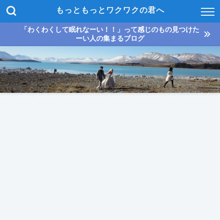
もっともっとワクワクの君へ
「わくわくして眠れなーい！！」って感じのもの見つけた
ーい人の集まるブログ