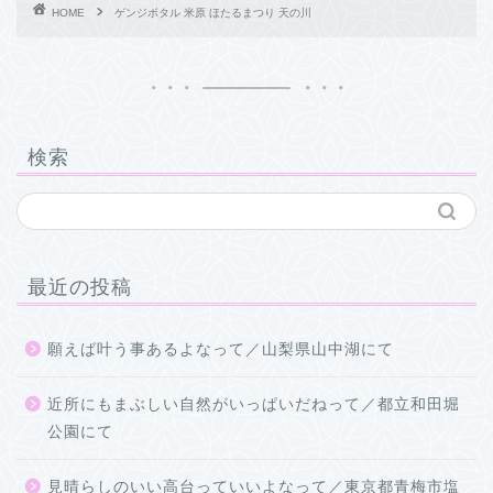
HOME
ゲンジボタル 米原 ほたるまつり 天の川
検索
最近の投稿
願えば叶う事あるよなって／山梨県山中湖にて
近所にもまぶしい自然がいっぱいだねって／都立和田堀
公園にて
見晴らしのいい高台っていいよなって／東京都青梅市塩