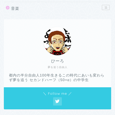
11
音楽
ひーろ
夢を追う自由人
都内の半分自由人100年生きるこの時代にあいも変わら
ず夢を追う セカンドハーフ（50+α）の中学生
＼ Follow me ／