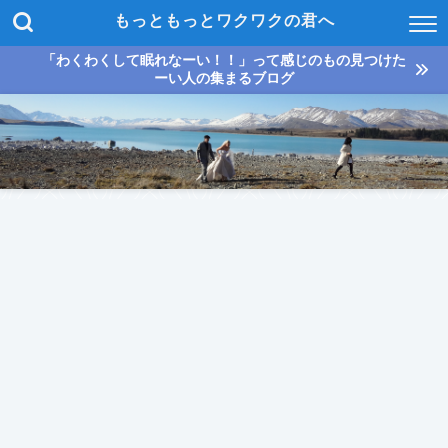
もっともっとワクワクの君へ
「わくわくして眠れなーい！！」って感じのもの見つけた
ーい人の集まるブログ