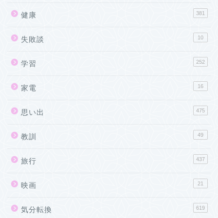
381
健康
10
失敗談
252
学習
16
家電
475
思い出
49
教訓
437
旅行
21
映画
619
気分転換