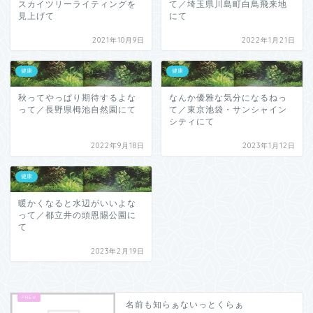
スカイツリーライティングを
て／埼玉県川島町白鳥飛来地
見上げて
にて
2021年10月9日
2022年1月21日
健康
健康
秋ってやっぱり期待するよな
なんか優雅な気分になるねっ
って／長野県栂池自然園にて
て／東京池袋・サンシャイン
シティにて
2022年9月18日
2023年1月12日
健康
暖かくなると水辺がいいよな
って／都立井の頭恩賜公園に
て
2023年2月19日
名前も知らぁないっとくらぁ