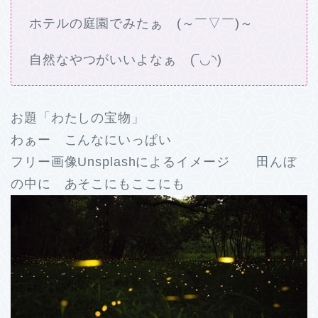
ホテルの庭園でみたぁ (～￣▽￣)～
自然なやつがいいよなぁ (‾◡◝)
お題「わたしの宝物」
わぁー こんなにいっぱい
フリー画像Unsplashによるイメージ 田んぼ
の中に あそこにもここにも