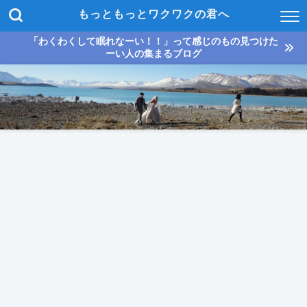
もっともっとワクワクの君へ
「わくわくして眠れなーい！！」って感じのもの見つけた
ーい人の集まるブログ