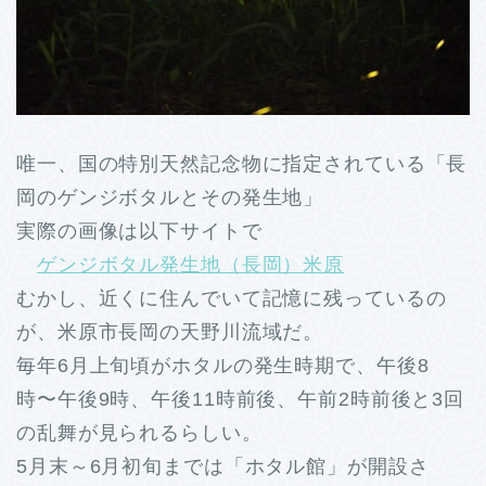
唯一、国の特別天然記念物に指定されている「長
岡のゲンジボタルとその発生地」
実際の画像は以下サイトで
ゲンジボタル発生地（長岡）米原
むかし、近くに住んでいて記憶に残っているの
が、米原市長岡の天野川流域だ。
毎年6月上旬頃がホタルの発生時期で、午後8
時〜午後9時、午後11時前後、午前2時前後と3回
の乱舞が見られるらしい。
5月末～6月初旬までは「ホタル館」が開設さ