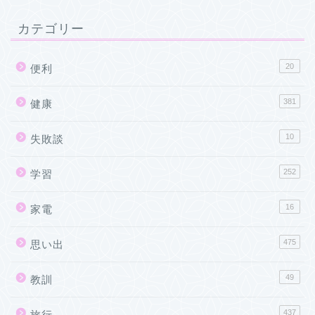
カテゴリー
20
便利
381
健康
10
失敗談
252
学習
16
家電
475
思い出
49
教訓
437
旅行