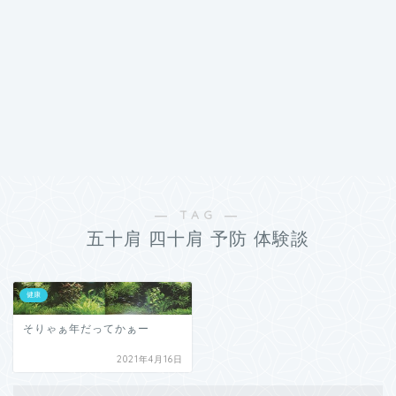
― TAG ―
五十肩 四十肩 予防 体験談
健康
そりゃぁ年だってかぁー
2021年4月16日