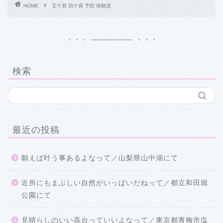
HOME
五十肩 四十肩 予防 体験談
検索
最近の投稿
願えば叶う事あるよなって／山梨県山中湖にて
近所にもまぶしい自然がいっぱいだねって／都立和田堀
公園にて
見晴らしのいい高台っていいよなって／東京都青梅市塩