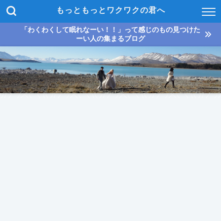
もっともっとワクワクの君へ
「わくわくして眠れなーい！！」って感じのもの見つけた
ーい人の集まるブログ