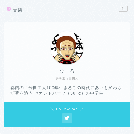
11
音楽
ひーろ
夢を追う自由人
都内の半分自由人100年生きるこの時代にあいも変わら
ず夢を追う セカンドハーフ（50+α）の中学生
＼ Follow me ／