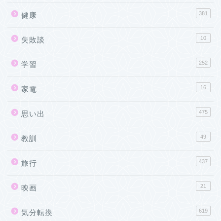
381
健康
10
失敗談
252
学習
16
家電
475
思い出
49
教訓
437
旅行
21
映画
619
気分転換