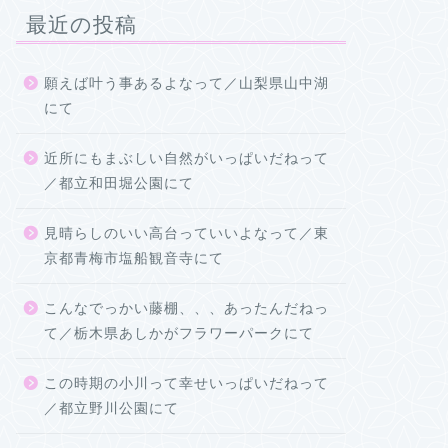
最近の投稿
願えば叶う事あるよなって／山梨県山中湖
にて
近所にもまぶしい自然がいっぱいだねって
／都立和田堀公園にて
見晴らしのいい高台っていいよなって／東
京都青梅市塩船観音寺にて
こんなでっかい藤棚、、、あったんだねっ
て／栃木県あしかがフラワーパークにて
この時期の小川って幸せいっぱいだねって
／都立野川公園にて