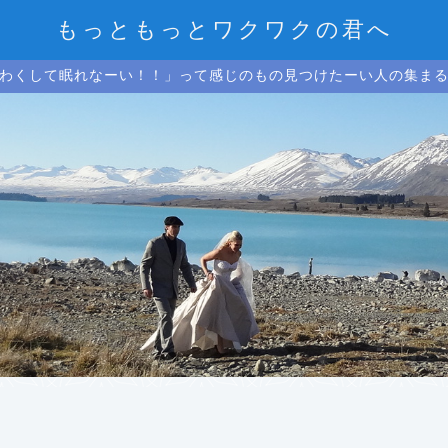
もっともっとワクワクの君へ
わくして眠れなーい！！」って感じのもの見つけたーい人の集ま