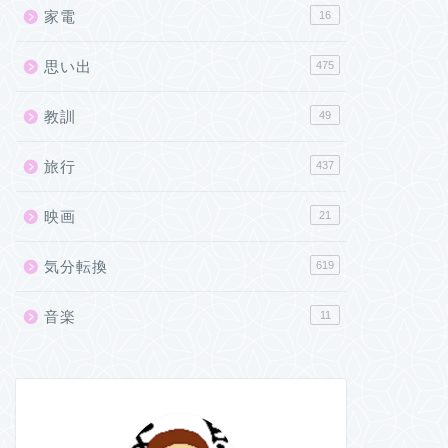
家電
16
思い出
475
教訓
49
旅行
437
映画
21
気分転換
619
音楽
11