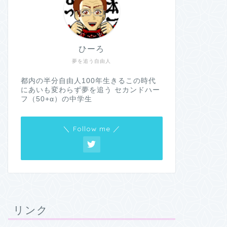
ひーろ
夢を追う自由人
都内の半分自由人100年生きるこの時代
にあいも変わらず夢を追う セカンドハー
フ（50+α）の中学生
＼ Follow me ／
リンク