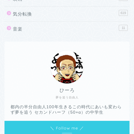
619
気分転換
11
音楽
ひーろ
夢を追う自由人
都内の半分自由人100年生きるこの時代にあいも変わら
ず夢を追う セカンドハーフ（50+α）の中学生
＼ Follow me ／