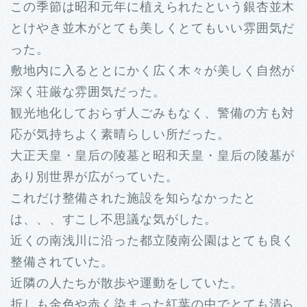
この季節は昭和元年に植えられたという銀杏並木
とけやき並木がとても美しくとてもいい雰囲気だ
った。
敷地内に入るととにかく広く木々が美しく自然が
深く荘厳な雰囲気だった。
観光地化しておらず人ごみもなく、警備の方も対
応が気持ちよく素晴らしい所だった。
大正天皇・皇后の陵墓と昭和天皇・皇后の陵墓が
あり別世界が広がっていた。
これだけ整備された施設を知らなかったと
は、、、すこし不思議な気がした。
近くの南浅川に沿った都立陵南公園はとても良く
整備されていた。
近隣の人たちが散歩や運動をしていた。
折しも金色や赤く染まった紅葉の中でとても清ら