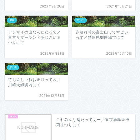
2023年2月28日
2021年10月21日
健康
思い出
アジサイの山なんだねって／
夕暮れ時の富士山ってすごい
東京サマーランドあじさいま
って／静岡県御殿場市にて
つりにて
2022年6月21日
2022年12月15日
思い出
待ち遠しいねお正月ってね／
川崎大師境内にて
2021年12月31日
これみんな菊だってぇー／東京湯島天神
菊まつりにて