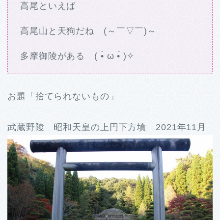
高尾といえば
高尾山と天狗だね (～￣▽￣)～
多摩御陵がある ( •̀ ω •́ )✧
お題「捨てられないもの」
武蔵野陵 昭和天皇の上円下方墳 2021年11月