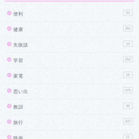
20
便利
381
健康
10
失敗談
252
学習
16
家電
475
思い出
49
教訓
437
旅行
21
映画