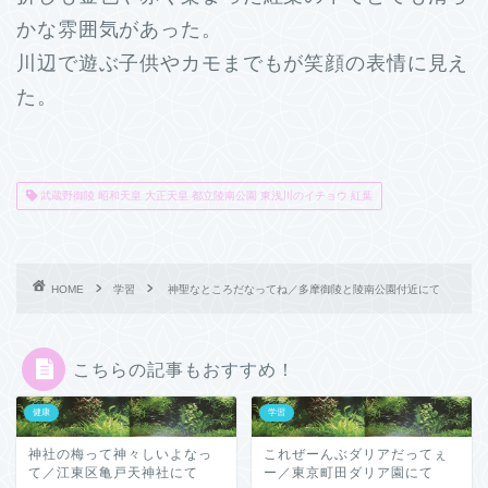
かな雰囲気があった。
川辺で遊ぶ子供やカモまでもが笑顔の表情に見え
た。
武蔵野御陵 昭和天皇 大正天皇 都立陵南公園 東浅川のイチョウ 紅葉
HOME
学習
神聖なところだなってね／多摩御陵と陵南公園付近にて
こちらの記事もおすすめ！
健康
学習
神社の梅って神々しいよなっ
これぜーんぶダリアだってぇ
て／江東区亀戸天神社にて
ー／東京町田ダリア園にて