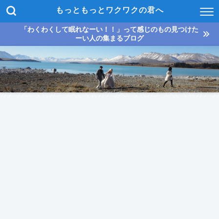
もっともっとワクワクの君へ
「わくわくして眠れなーい！！」って感じのもの見つけた
ーい人の集まるブログ