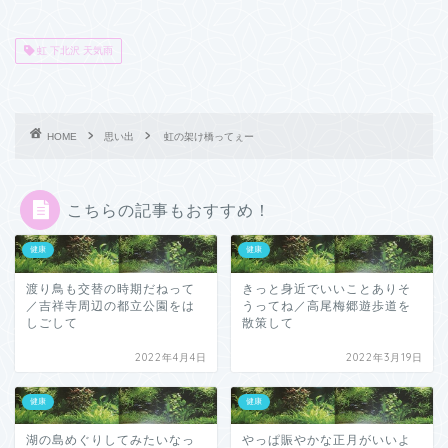
虹 下北沢 天気雨
HOME
思い出
虹の架け橋ってぇー
こちらの記事もおすすめ！
健康
健康
渡り鳥も交替の時期だねって
きっと身近でいいことありそ
／吉祥寺周辺の都立公園をは
うってね／高尾梅郷遊歩道を
しごして
散策して
2022年4月4日
2022年3月19日
健康
健康
湖の島めぐりしてみたいなっ
やっぱ賑やかな正月がいいよ