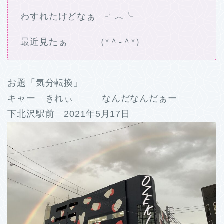
わすれたけどなぁ ╯︿╰
最近見たぁ （*＾-＾*）
お題「気分転換」
キャー きれぃ なんだなんだぁー
下北沢駅前 2021年5月17日