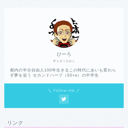
ひーろ
夢を追う自由人
都内の半分自由人100年生きるこの時代にあいも変わら
ず夢を追う セカンドハーフ（50+α）の中学生
＼ Follow me ／
リンク