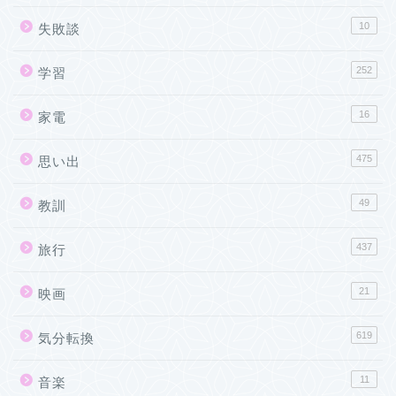
10
失敗談
252
学習
16
家電
475
思い出
49
教訓
437
旅行
21
映画
619
気分転換
11
音楽