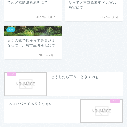
てね／福島県桧原湖にて
なって／東京都杉並区大宮八
幡宮にて
2022年10月15日
2023年1月3日
健康
近くの森で探検って最高だよ
なって／川崎市生田緑地にて
2023年2月6日
どうしたら言うこときくのぉ
ネコババってありえなぁい