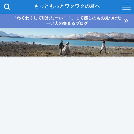
もっともっとワクワクの君へ
「わくわくして眠れなーい！！」って感じのもの見つけた
ーい人の集まるブログ