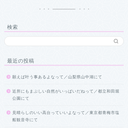
検索
最近の投稿
願えば叶う事あるよなって／山梨県山中湖にて
近所にもまぶしい自然がいっぱいだねって／都立和田堀
公園にて
見晴らしのいい高台っていいよなって／東京都青梅市塩
船観音寺にて