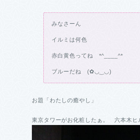
みなさーん
イルミは何色
赤白黄色ってね *^____^*
ブルーだね (✿◡‿◡)
お題「わたしの癒やし」
東京タワーがお化粧したぁ。 六本木ヒル