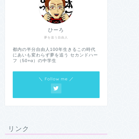
ひーろ
夢を追う自由人
都内の半分自由人100年生きるこの時代
にあいも変わらず夢を追う セカンドハー
フ（50+α）の中学生
＼ Follow me ／
リンク