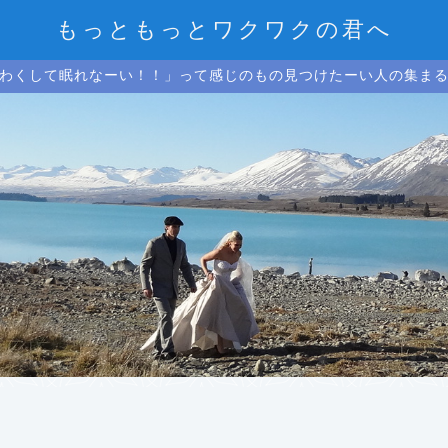
もっともっとワクワクの君へ
わくして眠れなーい！！」って感じのもの見つけたーい人の集ま