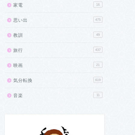
家電
16
思い出
475
教訓
49
旅行
437
映画
21
気分転換
619
音楽
11