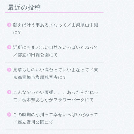
最近の投稿
願えば叶う事あるよなって／山梨県山中湖
にて
近所にもまぶしい自然がいっぱいだねって
／都立和田堀公園にて
見晴らしのいい高台っていいよなって／東
京都青梅市塩船観音寺にて
こんなでっかい藤棚、、、あったんだねっ
て／栃木県あしかがフラワーパークにて
この時期の小川って幸せいっぱいだねって
／都立野川公園にて