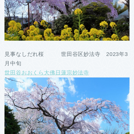
見事なしだれ桜 世田谷区妙法寺 2023年3
月中旬
世田谷おおくら大佛日蓮宗妙法寺