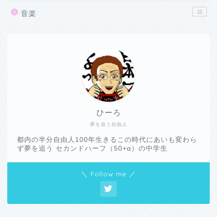
11
音楽
ひーろ
夢を追う自由人
都内の半分自由人100年生きるこの時代にあいも変わら
ず夢を追う セカンドハーフ（50+α）の中学生
＼ Follow me ／