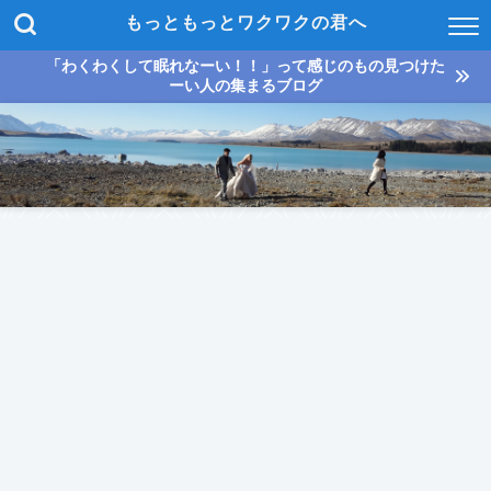
もっともっとワクワクの君へ
「わくわくして眠れなーい！！」って感じのもの見つけた
ーい人の集まるブログ