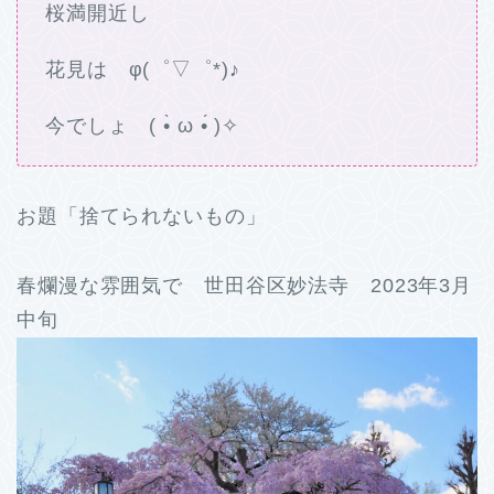
桜満開近し
花見は φ(゜▽゜*)♪
今でしょ ( •̀ ω •́ )✧
お題「捨てられないもの」
春爛漫な雰囲気で 世田谷区妙法寺 2023年3月
中旬