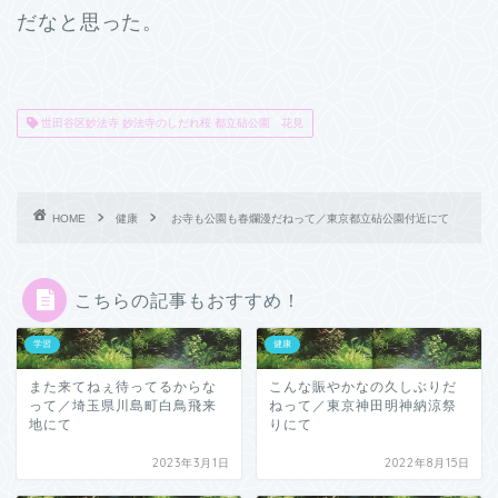
だなと思った。
世田谷区妙法寺 妙法寺のしだれ桜 都立砧公園 花見
HOME
健康
お寺も公園も春爛漫だねって／東京都立砧公園付近にて
こちらの記事もおすすめ！
学習
健康
また来てねぇ待ってるからな
こんな賑やかなの久しぶりだ
って／埼玉県川島町白鳥飛来
ねって／東京神田明神納涼祭
地にて
りにて
2023年3月1日
2022年8月15日