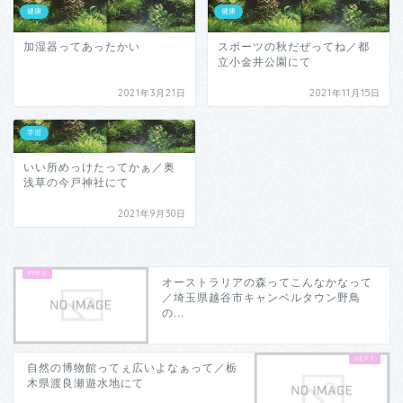
健康
健康
加湿器ってあったかい
スポーツの秋だぜってね／都
立小金井公園にて
2021年3月21日
2021年11月15日
学習
いい所めっけたってかぁ／奥
浅草の今戸神社にて
2021年9月30日
オーストラリアの森ってこんなかなって
／埼玉県越谷市キャンベルタウン野鳥
の...
自然の博物館ってぇ広いよなぁって／栃
木県渡良瀬遊水地にて