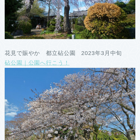
花見で賑やか 都立砧公園 2023年3月中旬
砧公園｜公園へ行こう！