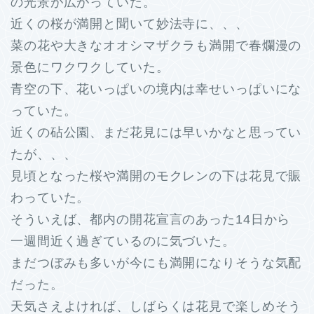
の光景が広がっていた。
近くの桜が満開と聞いて妙法寺に、、、
菜の花や大きなオオシマザクラも満開で春爛漫の
景色にワクワクしていた。
青空の下、花いっぱいの境内は幸せいっぱいにな
っていた。
近くの砧公園、まだ花見には早いかなと思ってい
たが、、、
見頃となった桜や満開のモクレンの下は花見で賑
わっていた。
そういえば、都内の開花宣言のあった14日から
一週間近く過ぎているのに気づいた。
まだつぼみも多いが今にも満開になりそうな気配
だった。
天気さえよければ、しばらくは花見で楽しめそう