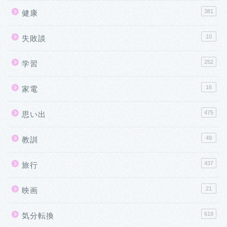
381
健康
10
失敗談
252
学習
16
家電
475
思い出
49
教訓
437
旅行
21
映画
619
気分転換