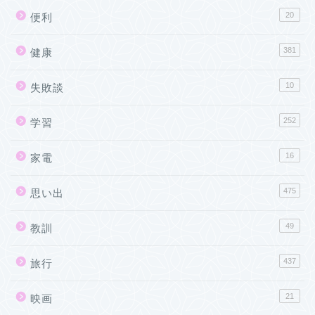
20
便利
381
健康
10
失敗談
252
学習
16
家電
475
思い出
49
教訓
437
旅行
21
映画