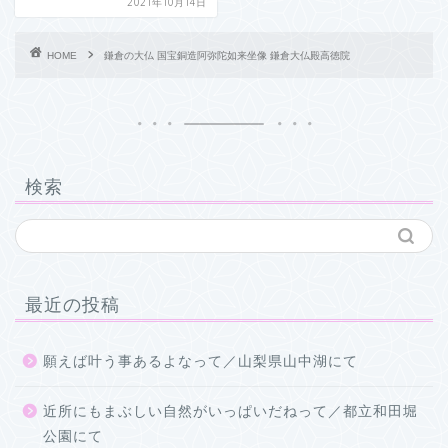
2021年10月14日
HOME
鎌倉の大仏 国宝銅造阿弥陀如来坐像 鎌倉大仏殿高徳院
検索
最近の投稿
願えば叶う事あるよなって／山梨県山中湖にて
近所にもまぶしい自然がいっぱいだねって／都立和田堀
公園にて