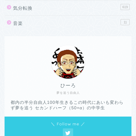
619
気分転換
11
音楽
ひーろ
夢を追う自由人
都内の半分自由人100年生きるこの時代にあいも変わら
ず夢を追う セカンドハーフ（50+α）の中学生
＼ Follow me ／