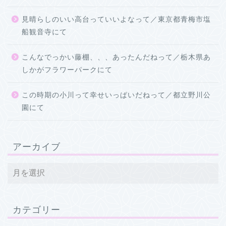
見晴らしのいい高台っていいよなって／東京都青梅市塩
船観音寺にて
こんなでっかい藤棚、、、あったんだねって／栃木県あ
しかがフラワーパークにて
この時期の小川って幸せいっぱいだねって／都立野川公
園にて
アーカイブ
カテゴリー