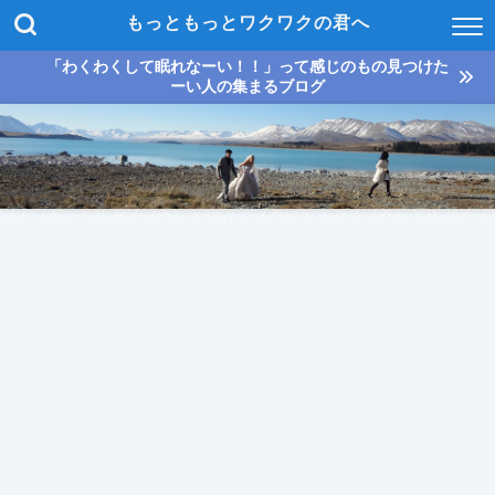
もっともっとワクワクの君へ
「わくわくして眠れなーい！！」って感じのもの見つけた
ーい人の集まるブログ