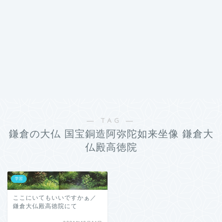
― TAG ―
鎌倉の大仏 国宝銅造阿弥陀如来坐像 鎌倉大
仏殿高徳院
学習
ここにいてもいいですかぁ／
鎌倉大仏殿高徳院にて