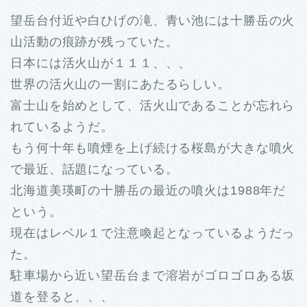
望岳台付近や白ひげの滝、青い池には十勝岳の火
山活動の痕跡が残っていた。
日本には活火山が１１１、、、
世界の活火山の一割にあたるらしい。
富士山を始めとして、活火山であることが忘れら
れているようだ。
もう何十年も噴煙を上げ続ける桜島が大きな噴火
で最近、話題になっている。
北海道美瑛町の十勝岳の最近の噴火は1988年だ
という。
現在はレベル１で注意喚起となっているようだっ
た。
駐車場から近い望岳台まで溶岩がゴロゴロある坂
道を登ると、、、