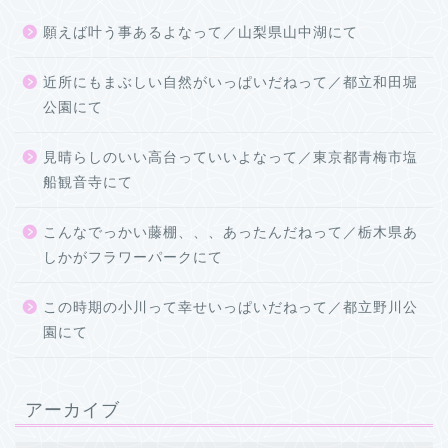
願えば叶う事あるよなって／山梨県山中湖にて
近所にもまぶしい自然がいっぱいだねって／都立和田堀
公園にて
見晴らしのいい高台っていいよなって／東京都青梅市塩
船観音寺にて
こんなでっかい藤棚、、、あったんだねって／栃木県あ
しかがフラワーパークにて
この時期の小川って幸せいっぱいだねって／都立野川公
園にて
アーカイブ