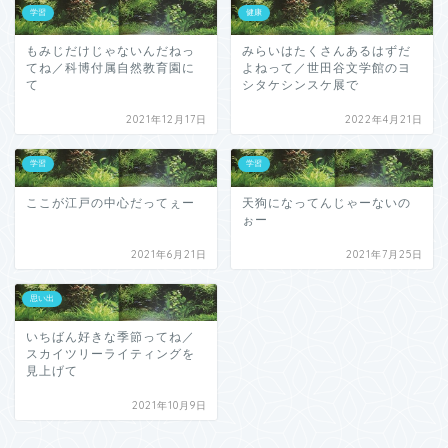
学習
健康
もみじだけじゃないんだねっ
みらいはたくさんあるはずだ
てね／科博付属自然教育園に
よねって／世田谷文学館のヨ
て
シタケシンスケ展で
2021年12月17日
2022年4月21日
学習
学習
ここが江戸の中心だってぇー
天狗になってんじゃーないの
ぉー
2021年6月21日
2021年7月25日
思い出
いちばん好きな季節ってね／
スカイツリーライティングを
見上げて
2021年10月9日