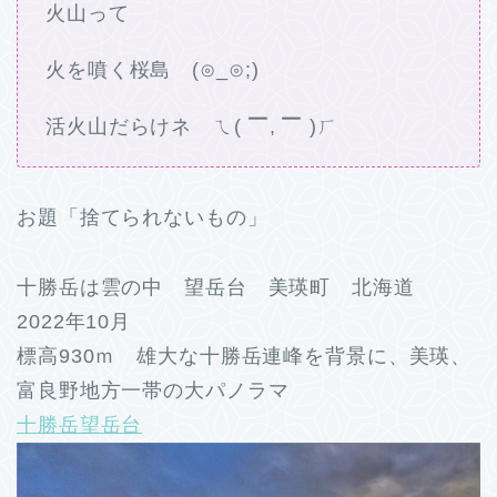
火山って
火を噴く桜島 (⊙_⊙;)
活火山だらけネ ㄟ( ▔, ▔ )ㄏ
お題「捨てられないもの」
十勝岳は雲の中 望岳台 美瑛町 北海道
2022年10月
標高930ｍ 雄大な十勝岳連峰を背景に、美瑛、
富良野地方一帯の大パノラマ
十勝岳望岳台