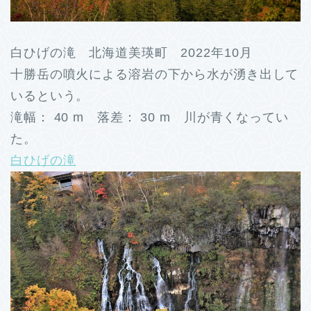
白ひげの滝 北海道美瑛町 2022年10月
十勝岳の噴火による溶岩の下から水が湧き出して
いるという。
滝幅： 40 m 落差： 30 m 川が青くなってい
た。
白ひげの滝