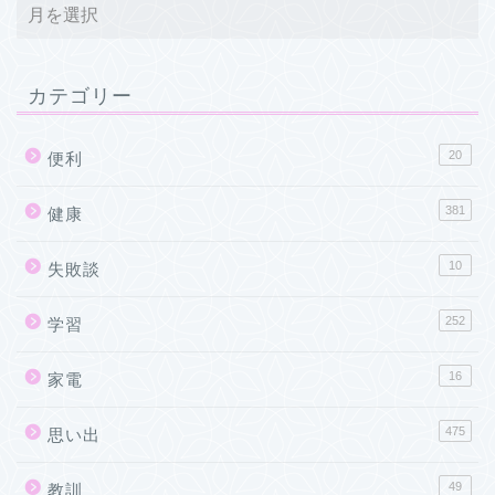
カテゴリー
20
便利
381
健康
10
失敗談
252
学習
16
家電
475
思い出
49
教訓