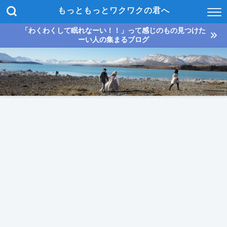
もっともっとワクワクの君へ
「わくわくして眠れなーい！！」って感じのもの見つけた
ーい人の集まるブログ