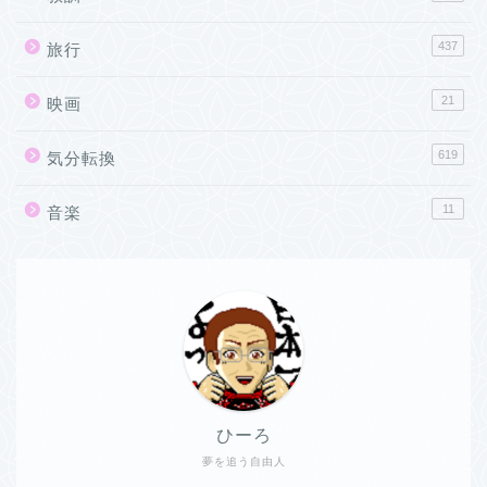
437
旅行
21
映画
619
気分転換
11
音楽
ひーろ
夢を追う自由人