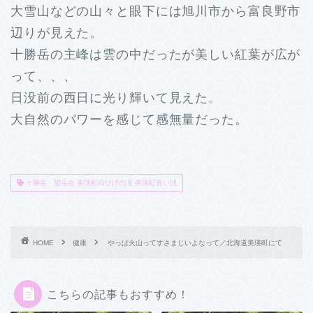
大雪山などの山々と眼下には旭川市から富良野市
辺りが見えた。
十勝岳の主峰は雲の中だったが美しい紅葉が広が
って、、、
日没前の西日に光り輝いて見えた。
大自然のパワーを感じて感無量だった。
十勝岳 望岳台 美瑛町白ひげの滝 美瑛町青い池
HOME
健康
やっぱ火山ってすさまじいよなって／北海道美瑛町にて
こちらの記事もおすすめ！