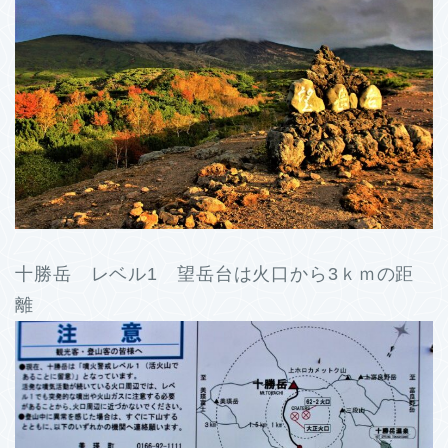
十勝岳 レベル1 望岳台は火口から3ｋｍの距
離