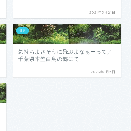
日
2021年5月21日
健康
気持ちよさそうに飛ぶよなぁーって／
千葉県本埜白鳥の郷にて
日
2023年1月5日