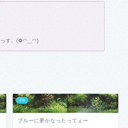
す。(✿◠‿◠)
学習
ブルーに夢かなったってぇー