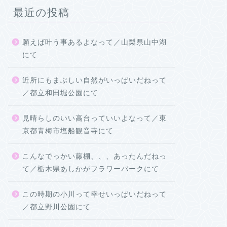
最近の投稿
願えば叶う事あるよなって／山梨県山中湖
にて
近所にもまぶしい自然がいっぱいだねって
／都立和田堀公園にて
見晴らしのいい高台っていいよなって／東
京都青梅市塩船観音寺にて
こんなでっかい藤棚、、、あったんだねっ
て／栃木県あしかがフラワーパークにて
この時期の小川って幸せいっぱいだねって
／都立野川公園にて