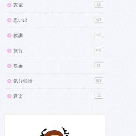
家電
16
思い出
475
教訓
49
旅行
437
映画
21
気分転換
619
音楽
11