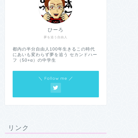
ひーろ
夢を追う自由人
都内の半分自由人100年生きるこの時代
にあいも変わらず夢を追う セカンドハー
フ（50+α）の中学生
＼ Follow me ／
リンク