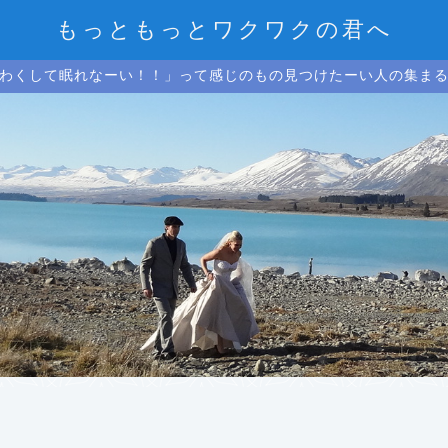
もっともっとワクワクの君へ
わくして眠れなーい！！」って感じのもの見つけたーい人の集ま