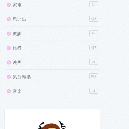
家電
16
思い出
475
教訓
49
旅行
437
映画
21
気分転換
619
音楽
11