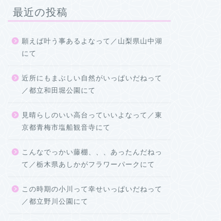
最近の投稿
願えば叶う事あるよなって／山梨県山中湖
にて
近所にもまぶしい自然がいっぱいだねって
／都立和田堀公園にて
見晴らしのいい高台っていいよなって／東
京都青梅市塩船観音寺にて
こんなでっかい藤棚、、、あったんだねっ
て／栃木県あしかがフラワーパークにて
この時期の小川って幸せいっぱいだねって
／都立野川公園にて