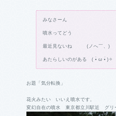
みなさーん
噴水ってどう
最近見ないね (ノへ￣、)
あたらしいのがある ( •̀ ω •́ )✧
お題「気分転換」
花火みたい いいえ噴水です。
変幻自在の噴水 東京都立川駅近 グリー