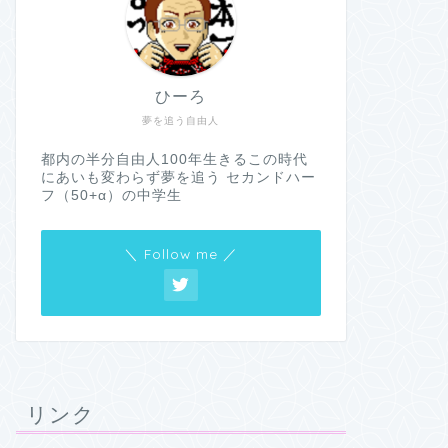
ひーろ
夢を追う自由人
都内の半分自由人100年生きるこの時代
にあいも変わらず夢を追う セカンドハー
フ（50+α）の中学生
＼ Follow me ／
リンク