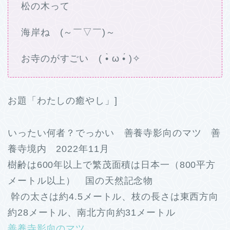
松の木って
海岸ね (～￣▽￣)～
お寺のがすごい ( •̀ ω •́ )✧
お題「わたしの癒やし」]
いったい何者？でっかい 善養寺影向のマツ 善
養寺境内 2022年11月
樹齢は600年以上で繁茂面積は日本一（800平方
メートル以上） 国の天然記念物
幹の太さは約4.5メートル、枝の長さは東西方向
約28メートル、南北方向約31メートル
善養寺影向のマツ