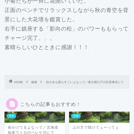
小菊たちが一斉に花開いていた。
正面のベンチでリラックスしながら秋の青空を背
景にした大花壇を鑑賞した。
右手に鎮座する「影向の松」のパワーももらって
チャージ完了、、、
素晴らしいひとときに感謝！！！
HOME
健康
松の木も菊もすごいよなって／東京都江戸川区善養寺にて
こちらの記事もおすすめ！
学習
学習
命かけてるよなって／北海道
上の方で助けてぇーってぇ
知床ウトロのペレケ川にて