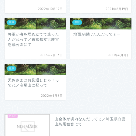
2022年10月19日
2021年6月19日
健康
学習
将軍が海を埋め立てて造った
地面が裂けたんだってぇー
んだねって／東京都立浜離宮
恩賜公園にて
2023年2月15日
2021年6月1日
健康
天狗さまはお見通しじゃ！っ
てね／高尾山に登って
2022年4月6日
山全体が境内なんだってぇ／埼玉県白雲
山鳥居観音にて