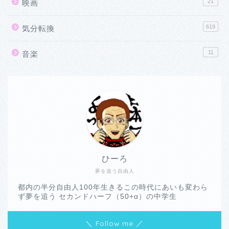
21
映画
619
気分転換
11
音楽
ひーろ
夢を追う自由人
都内の半分自由人100年生きるこの時代にあいも変わら
ず夢を追う セカンドハーフ（50+α）の中学生
＼ Follow me ／