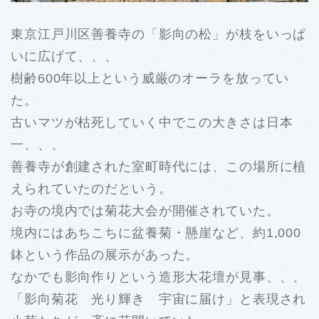
東京江戸川区善養寺の「影向の松」が枝をいっぱ
いに広げて、、、
樹齢600年以上という威厳のオーラを放ってい
た。
古いマツが枯死していく中でこの大きさは日本
一、、、
善養寺が創建された室町時代には、この場所に植
えられていたのだという。
お寺の境内では菊花大会が開催されていた。
境内にはあちこちに盆養菊・懸崖など、約1,000
鉢という作品の展示があった。
なかでも影向作りという造形大花壇が見事、、、
「影向菊花 光り輝き 宇宙に届け」と表現され