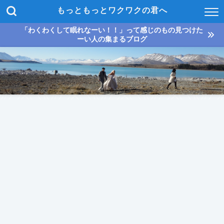
もっともっとワクワクの君へ
「わくわくして眠れなーい！！」って感じのもの見つけた
ーい人の集まるブログ