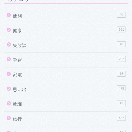
20
便利
381
健康
10
失敗談
252
学習
16
家電
475
思い出
49
教訓
437
旅行