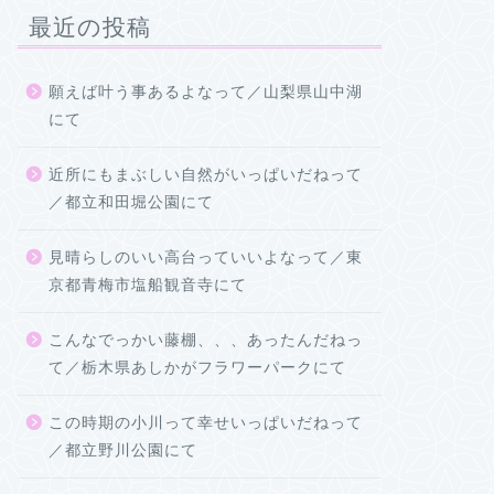
最近の投稿
願えば叶う事あるよなって／山梨県山中湖
にて
近所にもまぶしい自然がいっぱいだねって
／都立和田堀公園にて
見晴らしのいい高台っていいよなって／東
京都青梅市塩船観音寺にて
こんなでっかい藤棚、、、あったんだねっ
て／栃木県あしかがフラワーパークにて
この時期の小川って幸せいっぱいだねって
／都立野川公園にて