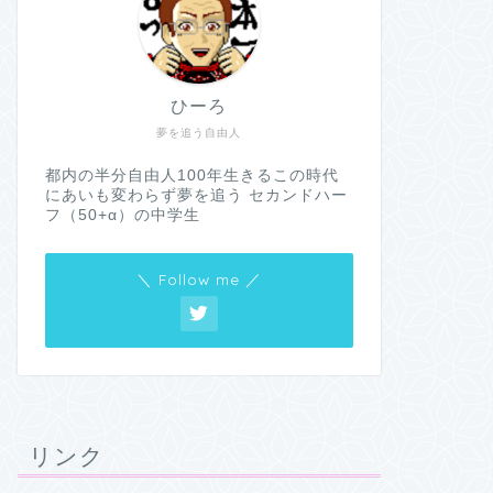
ひーろ
夢を追う自由人
都内の半分自由人100年生きるこの時代
にあいも変わらず夢を追う セカンドハー
フ（50+α）の中学生
＼ Follow me ／
リンク