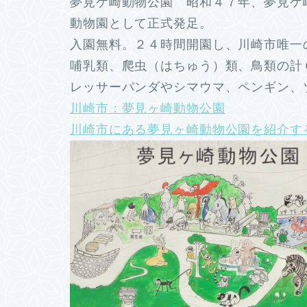
夢見ケ崎動物公園 昭和４７年、夢見ケ
動物園として正式発足。
入園無料。２４時間開園し、川崎市唯一
哺乳類、爬虫（はちゅう）類、鳥類の計
レッサーパンダやシマウマ、ペンギン、
川崎市：夢見ヶ崎動物公園
川崎市にある夢見ヶ崎動物公園を紹介する [Y