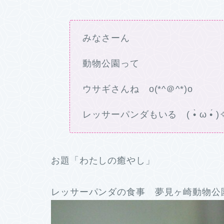
みなさーん
動物公園って
ウサギさんね o(*^＠^*)o
レッサーパンダもいる ( •̀ ω •́ )
お題「わたしの癒やし」
レッサーパンダの食事 夢見ヶ崎動物公園