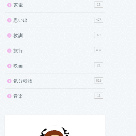
家電
16
思い出
475
教訓
49
旅行
437
映画
21
気分転換
619
音楽
11