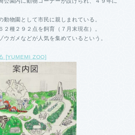
崎公園内に動物コーナーが設けられ、４９年に
の動物園として市民に親しまれている。
６２種２９２点を飼育（７月末現在）。
ゾウガメなどが人気を集めているという。
UMEMI ZOO]