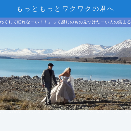
もっともっとワクワクの君へ
わくして眠れなーい！！」って感じのもの見つけたーい人の集ま