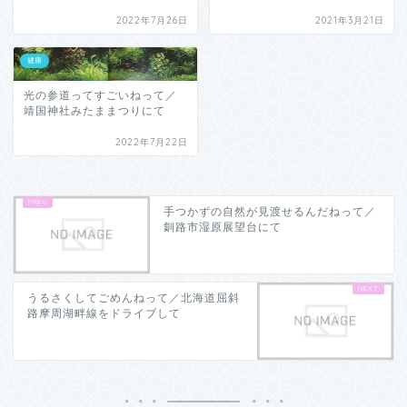
2022年7月26日
2021年3月21日
健康
光の参道ってすごいねって／
靖国神社みたままつりにて
2022年7月22日
手つかずの自然が見渡せるんだねって／
釧路市湿原展望台にて
うるさくしてごめんねって／北海道屈斜
路摩周湖畔線をドライブして