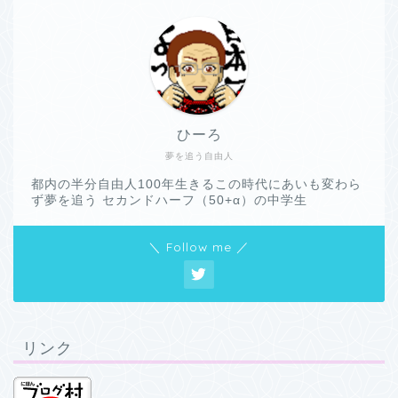
ひーろ
夢を追う自由人
都内の半分自由人100年生きるこの時代にあいも変わら
ず夢を追う セカンドハーフ（50+α）の中学生
＼ Follow me ／
リンク