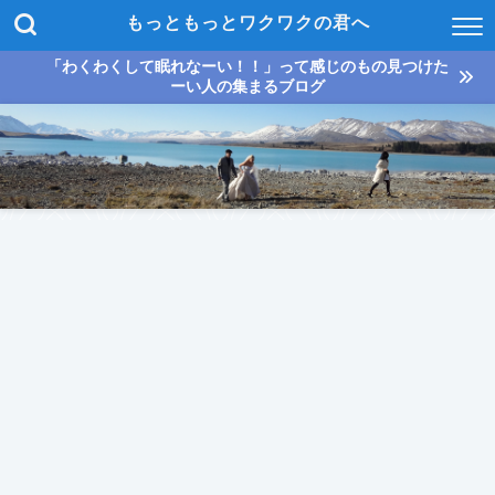
もっともっとワクワクの君へ
「わくわくして眠れなーい！！」って感じのもの見つけた
ーい人の集まるブログ