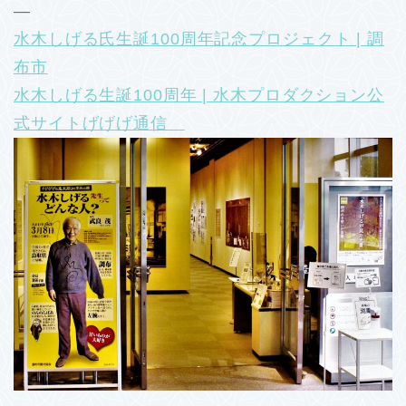
―
水木しげる氏生誕100周年記念プロジェクト | 調
布市
水木しげる生誕100周年 | 水木プロダクション公
式サイトげげげ通信