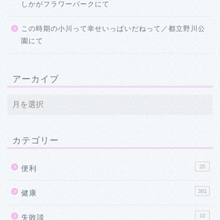
しかがフラワーパークにて
この時期の小川って幸せいっぱいだねって／都立野川公
園にて
アーカイブ
カテゴリー
20
便利
381
健康
10
失敗談