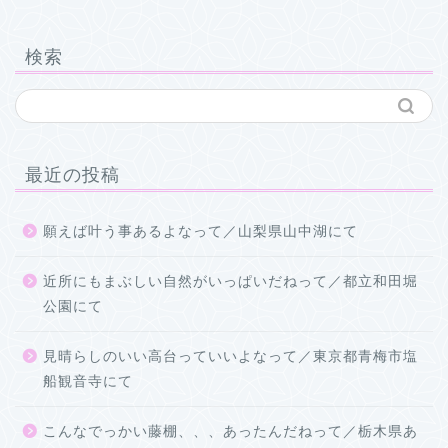
検索
最近の投稿
願えば叶う事あるよなって／山梨県山中湖にて
近所にもまぶしい自然がいっぱいだねって／都立和田堀
公園にて
見晴らしのいい高台っていいよなって／東京都青梅市塩
船観音寺にて
こんなでっかい藤棚、、、あったんだねって／栃木県あ