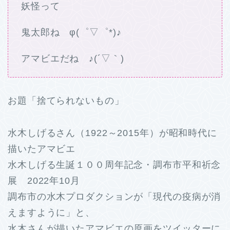
妖怪って
鬼太郎ね φ(゜▽゜*)♪
アマビエだね ♪(´▽｀)
お題「捨てられないもの」
水木しげるさん（1922～2015年）が昭和時代に
描いたアマビエ
水木しげる生誕１００周年記念・調布市平和祈念
展 2022年10月
調布市の水木プロダクションが「現代の疫病が消
えますように」と、
水木さんが描いたアマビエの原画をツイッターに