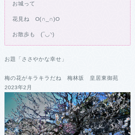
お城って
花見ね O(∩_∩)O
お散歩も (‾◡◝)
お題「ささやかな幸せ」
梅の花がキラキラだね 梅林坂 皇居東御苑
2023年2月