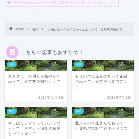
皇居東御苑の梅林坂 皇居東御苑 河津桜 皇居東御苑 ヒレナガニシキゴイ
HOME
健康
お城があったらすごかったよねって／皇居東御苑にて
こちらの記事もおすすめ！
健康
健康
東京タワーの周りが賑やかだ
セミの声に風鈴の音って素敵
ねって／東京芝公園付近にて
だねって／東京池上本門寺に
て
2022年12月19日
2022年7月13日
学習
学習
やっぱりジブリっていいよな
北からの常連さんだねって／
ぁって／東京天王洲鈴木敏夫
千葉県習志野市谷津干潟にて
とジブリ展にて