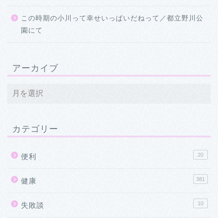
この時期の小川って幸せいっぱいだねって／都立野川公
園にて
アーカイブ
カテゴリー
20
便利
381
健康
10
失敗談