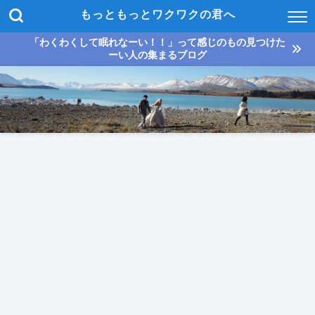
もっともっとワクワクの君へ
「わくわくして眠れなーい！！」って感じのもの見つけた
ーい人の集まるブログ