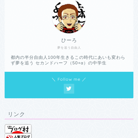
ひーろ
夢を追う自由人
都内の半分自由人100年生きるこの時代にあいも変わら
ず夢を追う セカンドハーフ（50+α）の中学生
＼ Follow me ／
リンク