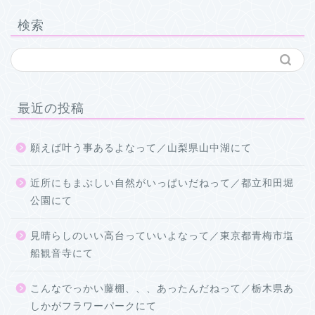
検索
最近の投稿
願えば叶う事あるよなって／山梨県山中湖にて
近所にもまぶしい自然がいっぱいだねって／都立和田堀
公園にて
見晴らしのいい高台っていいよなって／東京都青梅市塩
船観音寺にて
こんなでっかい藤棚、、、あったんだねって／栃木県あ
しかがフラワーパークにて