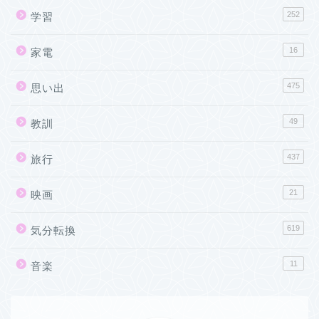
252
学習
16
家電
475
思い出
49
教訓
437
旅行
21
映画
619
気分転換
11
音楽