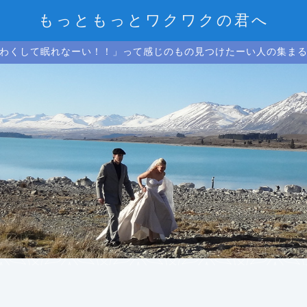
もっともっとワクワクの君へ
わくして眠れなーい！！」って感じのもの見つけたーい人の集ま