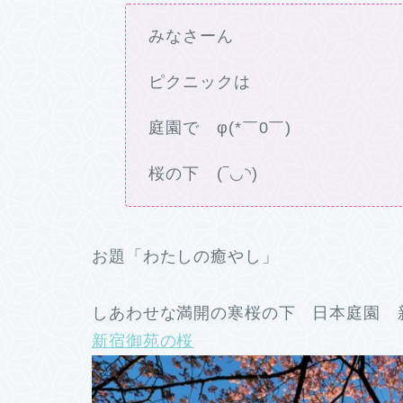
みなさーん
ピクニックは
庭園で φ(*￣0￣)
桜の下 (‾◡◝)
お題「わたしの癒やし」
しあわせな満開の寒桜の下 日本庭園 新
新宿御苑の桜