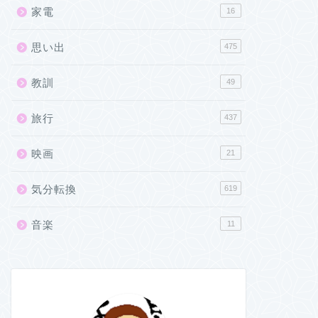
家電
16
思い出
475
教訓
49
旅行
437
映画
21
気分転換
619
音楽
11