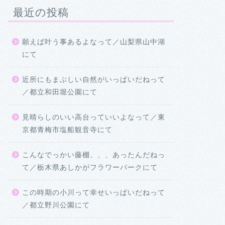
最近の投稿
願えば叶う事あるよなって／山梨県山中湖
にて
近所にもまぶしい自然がいっぱいだねって
／都立和田堀公園にて
見晴らしのいい高台っていいよなって／東
京都青梅市塩船観音寺にて
こんなでっかい藤棚、、、あったんだねっ
て／栃木県あしかがフラワーパークにて
この時期の小川って幸せいっぱいだねって
／都立野川公園にて