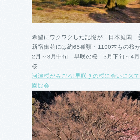
希望にワクワクした記憶が 日本庭園 新
新宿御苑には約65種類・1100本もの桜
2月～3月中旬 早咲の桜 3月下旬～4
桜
河津桜がみごろ!早咲きの桜に会いに来てみ
園協会