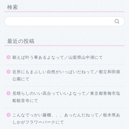
検索
最近の投稿
願えば叶う事あるよなって／山梨県山中湖にて
近所にもまぶしい自然がいっぱいだねって／都立和田堀
公園にて
見晴らしのいい高台っていいよなって／東京都青梅市塩
船観音寺にて
こんなでっかい藤棚、、、あったんだねって／栃木県あ
しかがフラワーパークにて