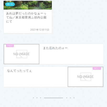
思い出
あれは夢だったのかなぁーっ
てね／東京都豊洲ふ頭内公園
にて
2021年12月11日
また忘れたのォー
なんてったってぇ