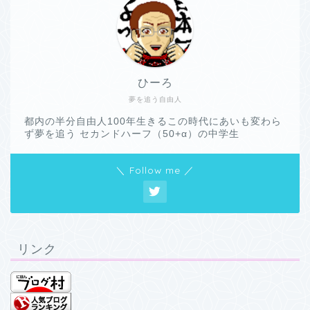
ひーろ
夢を追う自由人
都内の半分自由人100年生きるこの時代にあいも変わら
ず夢を追う セカンドハーフ（50+α）の中学生
＼ Follow me ／
リンク