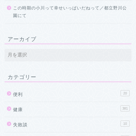
この時期の小川って幸せいっぱいだねって／都立野川公
園にて
アーカイブ
カテゴリー
20
便利
381
健康
10
失敗談