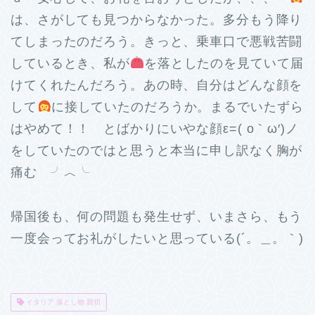
は、さがしても見つからなかった。多分もう降り
てしまったのだろう。きっと、乗車口で悪戦苦闘
しているとき、私が
を落としたのを見ていて届
けてくれたんだろう。あの時、自分はどんな顔を
して
に接していたのだろうか。まるでいたずら
はやめて！！ とばかりにいやな顔ε=( o｀ω′)ノ
をしていたのではと思うと本当に申し訳なく胸が
痛む ╯︿╰
帰国後も、何の問題も発生せず、いまさら、もう
一度会ってお礼がしたいと思っている(´。＿。｀)
イタリア 落とし物 親切