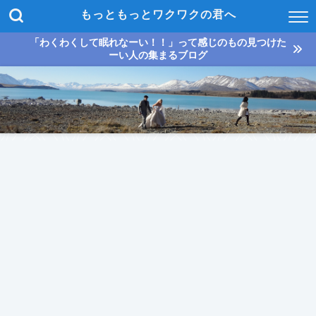
もっともっとワクワクの君へ
「わくわくして眠れなーい！！」って感じのもの見つけた
ーい人の集まるブログ