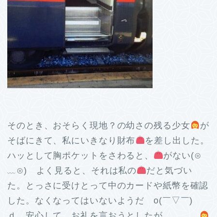
そのとき、おそらく現地？の幼さの残る少女
が
そばにきて、私にいきなり財布
を差し出した。
ハッとして胸ポケットをさわると、
がない(⊙
﹏⊙) よく見ると、それは私の
だと気づい
た。とっさに受けとって中のカードや紙幣を確認
した。なくなってはいないようだ o(￣▽￣)
ｄ 安心して、お礼を言おうとしたが、、、