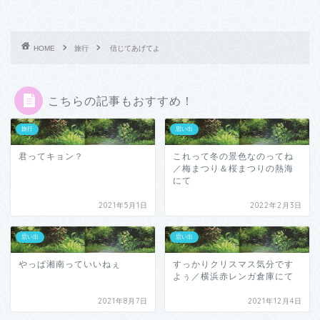
HOME
旅行
信じてあげてよ
こちらの記事もおすすめ！
旅行
思い出
君ってキョン？
これって冬の景色なのってね
／梅まつり＆桜まつりの熱海
にて
2021年5月1日
2022年2月3日
思い出
思い出
やっぱ湘南っていいねぇ
すっかりクリスマス気分です
よぅ／横浜赤レンガ倉庫にて
2021年8月7日
2021年12月4日