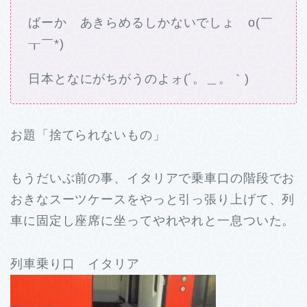
ばーか あきらめるしかないでしょ o(￣
┰￣*)ゞ
日本となにがちがうのよォ(´。＿。｀)
お題「捨てられないもの」
もうだいぶ前の事、イタリアで乗車口の階段でお
おきなスーツケースをやっと引っ張り上げて、列
車に固定し座席に坐ってやれやれと一息ついた。
列車乗り口 イタリア