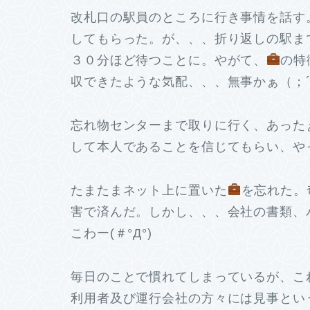
改札口の駅員のところに行き事情を話す
してもらった。が、、、折り返しの駅ま
３０分ほど待つことに。やがて、
の特
収できたような気配、、、無事かぁ（；´
忘れ物センターまで取りに行く、あった
して本人であることを信じてもらい、やっ
たまたまネット上に置いた
を忘れた。
害で済んだ。しかし、、、会社の書類、
こわー(＃°Д°)
毎日のことで慣れてしまっているが、こ
利用者及び運行会社の方々には見事とい