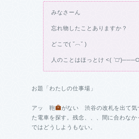
みなさーん
忘れ物したことありますか？
どこで( ˘︹˘ )
人のことはほっとけ <( ‵□′)───C＜
お題「わたしの仕事場」
アッ 鞄
がない 渋谷の改札を出て気
た電車を探す。残念、、、間に合わなか
ではどうしようもない。