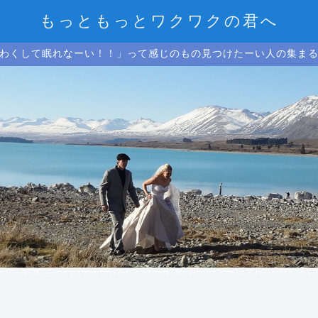
もっともっとワクワクの君へ
わくして眠れなーい！！」って感じのもの見つけたーい人の集ま