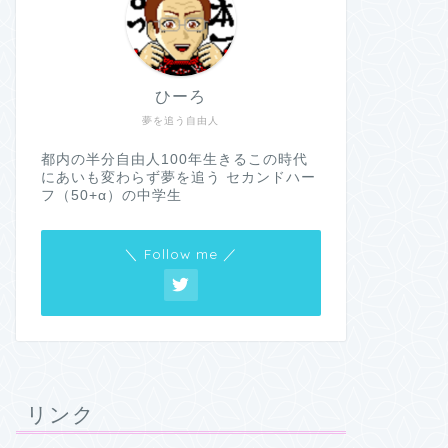
ひーろ
夢を追う自由人
都内の半分自由人100年生きるこの時代
にあいも変わらず夢を追う セカンドハー
フ（50+α）の中学生
＼ Follow me ／
リンク