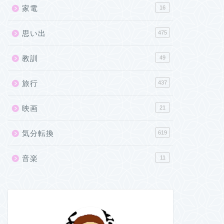
家電
16
思い出
475
教訓
49
旅行
437
映画
21
気分転換
619
音楽
11