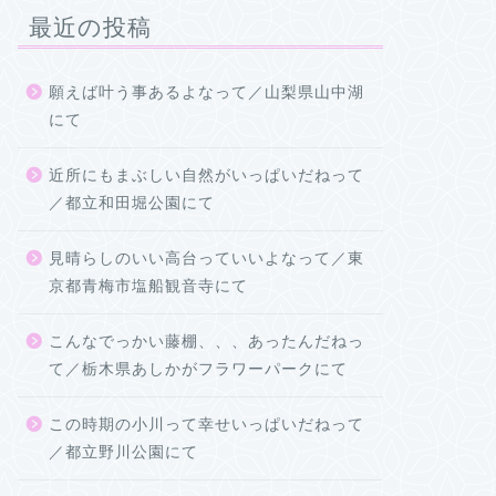
最近の投稿
願えば叶う事あるよなって／山梨県山中湖
にて
近所にもまぶしい自然がいっぱいだねって
／都立和田堀公園にて
見晴らしのいい高台っていいよなって／東
京都青梅市塩船観音寺にて
こんなでっかい藤棚、、、あったんだねっ
て／栃木県あしかがフラワーパークにて
この時期の小川って幸せいっぱいだねって
／都立野川公園にて