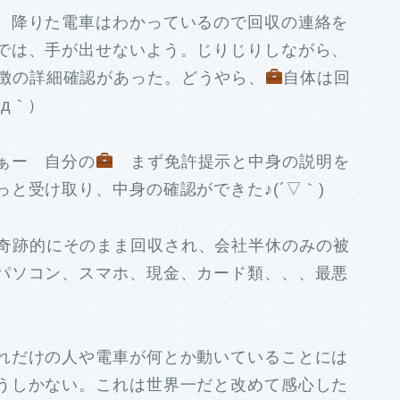
。降りた電車はわかっているので回収の連絡を
では、手が出せないよう。じりじりしながら、
徴の詳細確認があった。どうやら、
自体は回
д｀）ゞ
ぁー 自分の
まず免許提示と中身の説明を
と受け取り、中身の確認ができた♪(´▽｀)
奇跡的にそのまま回収され、会社半休のみの被
パソコン、スマホ、現金、カード類、、、最悪
れだけの人や電車が何とか動いていることには
うしかない。これは世界一だと改めて感心した