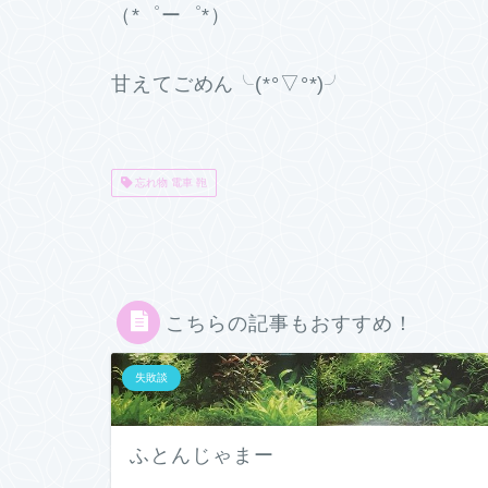
（*゜ー゜*）
甘えてごめん╰(*°▽°*)╯
忘れ物 電車 鞄
こちらの記事もおすすめ！
失敗談
ふとんじゃまー