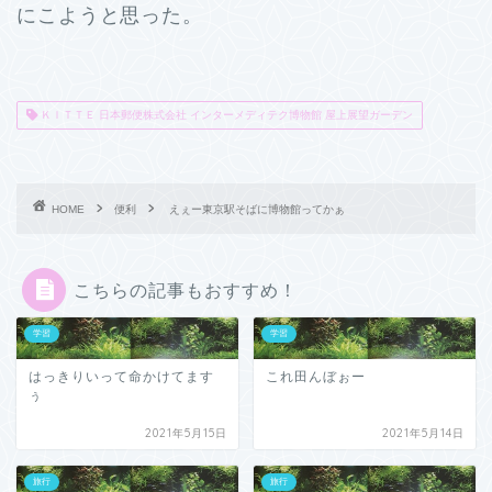
にこようと思った。
ＫＩＴＴＥ 日本郵便株式会社 インターメディテク博物館 屋上展望ガーデン
HOME
便利
えぇー東京駅そばに博物館ってかぁ
こちらの記事もおすすめ！
学習
学習
はっきりいって命かけてます
これ田んぼぉー
ぅ
2021年5月15日
2021年5月14日
旅行
旅行