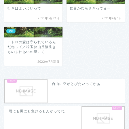
行きはよいよいって
世界がむらさきってぇー
2021年3月21日
2021年4月5日
健康
トトロの森は守られているん
だねって／埼玉狭山丘陵生き
ものふれあいの里にて
2022年7月31日
自由に空がとびたいってかぁ
雨にも風にも負けるもんかってね