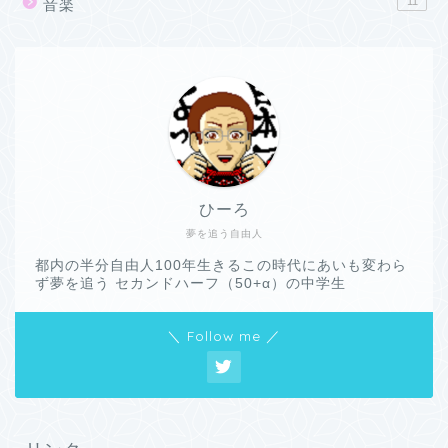
11
音楽
ひーろ
夢を追う自由人
都内の半分自由人100年生きるこの時代にあいも変わら
ず夢を追う セカンドハーフ（50+α）の中学生
＼ Follow me ／