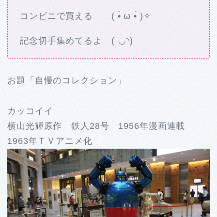
コンビニで買える ( •̀ ω •́ )✧
記念切手集めてるよ (‾◡◝)
お題「自慢のコレクション」
カッコイイ
横山光輝原作 鉄人28号 1956年漫画連載
1963年ＴＶアニメ化