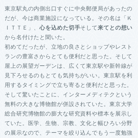
東京駅丸の内側出口すぐに中央郵便局があったの
だが、今は商業施設になっている。その名は「Ｋ
ＩＴＴＥ」、
心を込めた切手
そして
来てとの想い
から名付けたと聞いた。
初めてだったが、立地の良さとショップやレスト
ランの豊富さからとても便利だと思った。そして
屋上の展望ガーデンは、広くて東京駅や新幹線が
見下ろせるのもとても気持ちがいい。東京駅を利
用するタイミングで立ち寄ると便利だと思った。
そして驚いたことに、インターメディテクという
無料の大きな博物館が併設されていた。東京大学
総合研究博物館の膨大な研究資料や標本を展示し
ていた。医学、生物、宗教、文化と幅ひろい分野
の展示なので、テーマを絞り込んでもう一度勉強