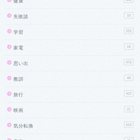
健康
10
失敗談
252
学習
16
家電
475
思い出
49
教訓
437
旅行
21
映画
619
気分転換