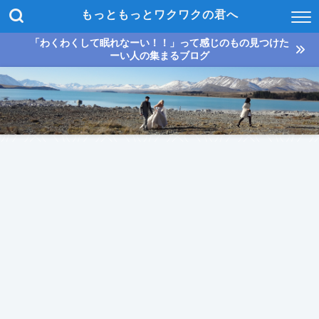
もっともっとワクワクの君へ
「わくわくして眠れなーい！！」って感じのもの見つけた
ーい人の集まるブログ