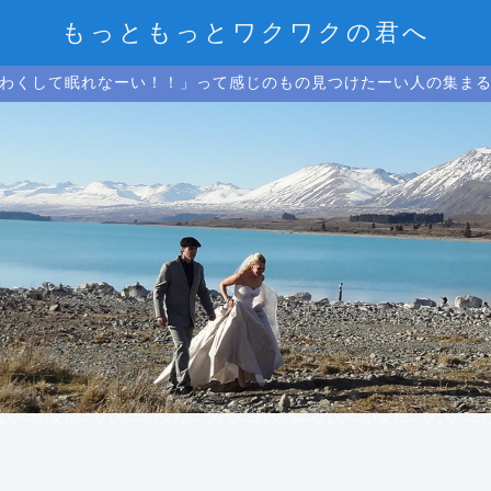
もっともっとワクワクの君へ
わくして眠れなーい！！」って感じのもの見つけたーい人の集ま