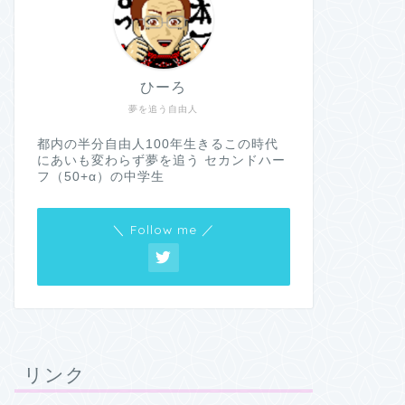
ひーろ
夢を追う自由人
都内の半分自由人100年生きるこの時代
にあいも変わらず夢を追う セカンドハー
フ（50+α）の中学生
＼ Follow me ／
リンク