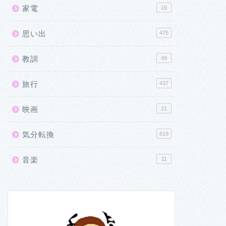
家電
16
思い出
475
教訓
49
旅行
437
映画
21
気分転換
619
音楽
11