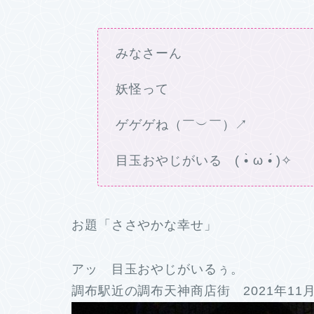
みなさーん
妖怪って
ゲゲゲね（￣︶￣）↗
目玉おやじがいる ( •̀ ω •́ )✧
お題「ささやかな幸せ」
アッ 目玉おやじがいるぅ。
調布駅近の調布天神商店街 2021年11