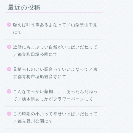
最近の投稿
願えば叶う事あるよなって／山梨県山中湖
にて
近所にもまぶしい自然がいっぱいだねって
／都立和田堀公園にて
見晴らしのいい高台っていいよなって／東
京都青梅市塩船観音寺にて
こんなでっかい藤棚、、、あったんだねっ
て／栃木県あしかがフラワーパークにて
この時期の小川って幸せいっぱいだねって
／都立野川公園にて