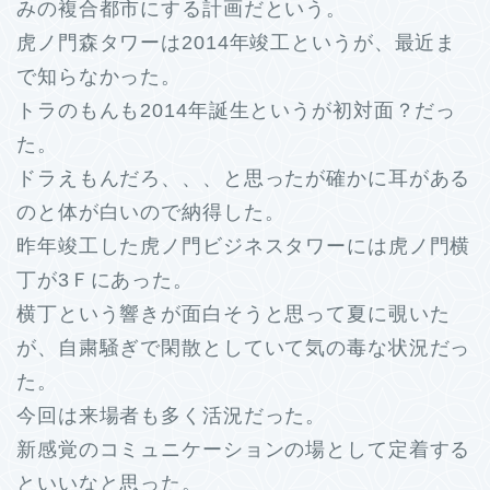
みの複合都市にする計画だという。
虎ノ門森タワーは2014年竣工というが、最近ま
で知らなかった。
トラのもんも2014年誕生というが初対面？だっ
た。
ドラえもんだろ、、、と思ったが確かに耳がある
のと体が白いので納得した。
昨年竣工した虎ノ門ビジネスタワーには虎ノ門横
丁が3Ｆにあった。
横丁という響きが面白そうと思って夏に覗いた
が、自粛騒ぎで閑散としていて気の毒な状況だっ
た。
今回は来場者も多く活況だった。
新感覚のコミュニケーションの場として定着する
といいなと思った。