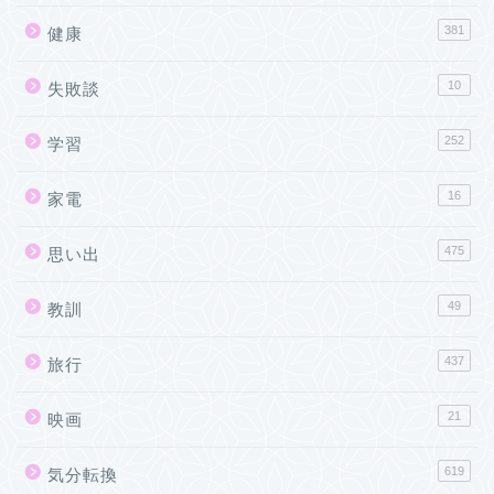
381
健康
10
失敗談
252
学習
16
家電
475
思い出
49
教訓
437
旅行
21
映画
619
気分転換