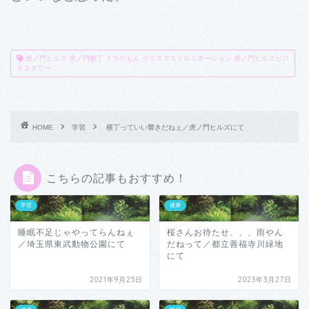
虎ノ門ヒルズ 虎ノ門横丁 トラのもん クリスマスイルミネーション 虎ノ門ヒルズビジ
ネスタワー
HOME
学習
横丁っていい響きだねぇ／虎ノ門ヒルズにて
こちらの記事もおすすめ！
学習
健康
睡眠不足じゃやってらんねぇ
桜さんお待たせ、、、雨やん
／埼玉県東武動物公園にて
だねって／都立善福寺川緑地
にて
2021年9月25日
2023年3月27日