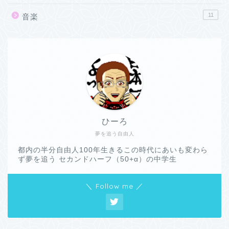
11
音楽
ひーろ
夢を追う自由人
都内の半分自由人100年生きるこの時代にあいも変わら
ず夢を追う セカンドハーフ（50+α）の中学生
＼ Follow me ／