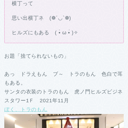
横丁って
思い出横丁ネ (❁´◡`❁)
ヒルズにもある ( •̀ ω •́ )✧
お題「捨てられないもの」
あっ ドラえもん ブ～ トラのもん 色白で耳
もある。
サンタの衣装のトラのもん 虎ノ門ヒルズビジネ
スタワー1Ｆ 2021年11月
ぼく、トラのもん