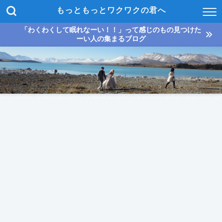
もっともっとワクワクの君へ
「わくわくして眠れなーい！！」って感じのもの見つけた
ーい人の集まるブログ