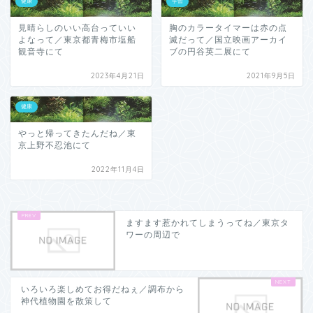
健康
学習
見晴らしのいい高台っていい
胸のカラータイマーは赤の点
よなって／東京都青梅市塩船
滅だって／国立映画アーカイ
観音寺にて
ブの円谷英二展にて
2023年4月21日
2021年9月5日
健康
やっと帰ってきたんだね／東
京上野不忍池にて
2022年11月4日
ますます惹かれてしまうってね／東京タ
ワーの周辺で
いろいろ楽しめてお得だねぇ／調布から
神代植物園を散策して