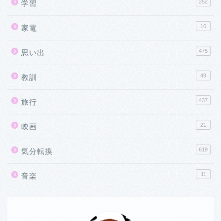
252
学習
16
家電
475
思い出
49
教訓
437
旅行
21
映画
619
気分転換
11
音楽