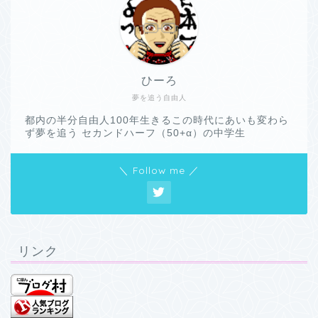
ひーろ
夢を追う自由人
都内の半分自由人100年生きるこの時代にあいも変わら
ず夢を追う セカンドハーフ（50+α）の中学生
＼ Follow me ／
リンク