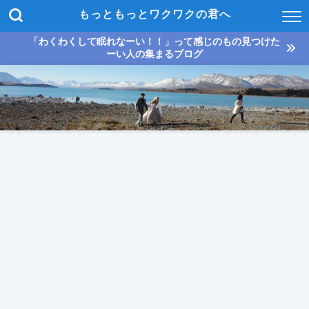
もっともっとワクワクの君へ
「わくわくして眠れなーい！！」って感じのもの見つけた
ーい人の集まるブログ