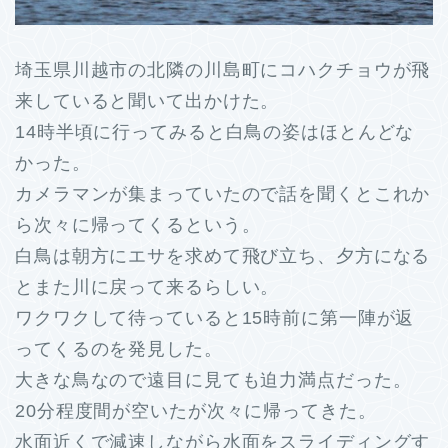
埼玉県川越市の北隣の川島町にコハクチョウが飛
来していると聞いて出かけた。
14時半頃に行ってみると白鳥の姿はほとんどな
かった。
カメラマンが集まっていたので話を聞くとこれか
ら次々に帰ってくるという。
白鳥は朝方にエサを求めて飛び立ち、夕方になる
とまた川に戻って来るらしい。
ワクワクして待っていると15時前に第一陣が返
ってくるのを発見した。
大きな鳥なので遠目に見ても迫力満点だった。
20分程度間が空いたが次々に帰ってきた。
水面近くで減速しながら水面をスライディングす