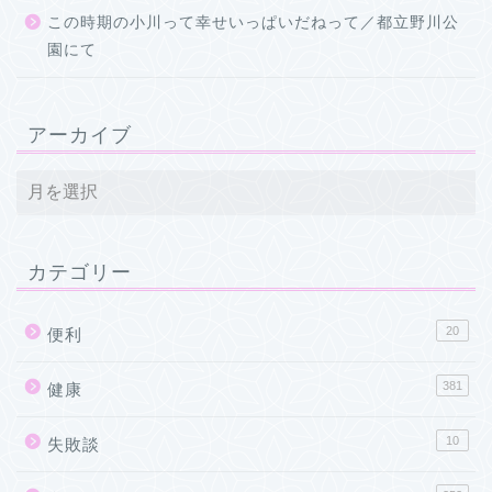
この時期の小川って幸せいっぱいだねって／都立野川公
園にて
アーカイブ
カテゴリー
20
便利
381
健康
10
失敗談