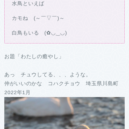
水鳥といえば
カモね (～￣▽￣)～
白鳥もいる (✿◡‿◡)
お題「わたしの癒やし」
あっ チュウしてる、、、ような。
仲がいいのかな コハクチョウ 埼玉県川島町
2022年1月