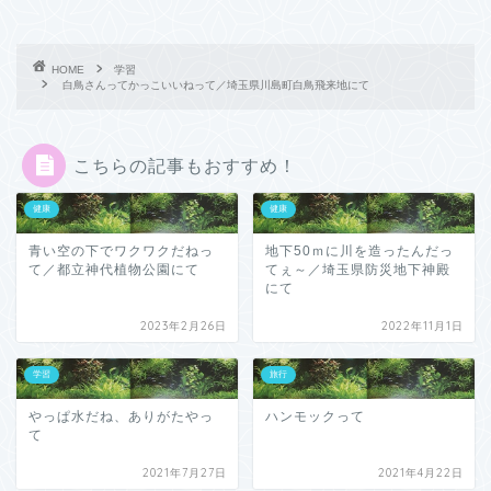
HOME
学習
白鳥さんってかっこいいねって／埼玉県川島町白鳥飛来地にて
こちらの記事もおすすめ！
健康
健康
青い空の下でワクワクだねっ
地下50ｍに川を造ったんだっ
て／都立神代植物公園にて
てぇ～／埼玉県防災地下神殿
にて
2023年2月26日
2022年11月1日
学習
旅行
やっぱ水だね、ありがたやっ
ハンモックって
て
2021年7月27日
2021年4月22日