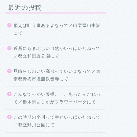
最近の投稿
願えば叶う事あるよなって／山梨県山中湖
にて
近所にもまぶしい自然がいっぱいだねって
／都立和田堀公園にて
見晴らしのいい高台っていいよなって／東
京都青梅市塩船観音寺にて
こんなでっかい藤棚、、、あったんだねっ
て／栃木県あしかがフラワーパークにて
この時期の小川って幸せいっぱいだねって
／都立野川公園にて