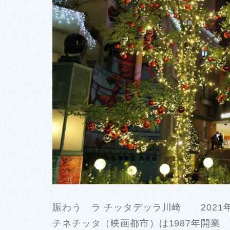
賑わう ラ チッタデッラ川崎 2021年
チネチッタ（映画都市）は1987年開業