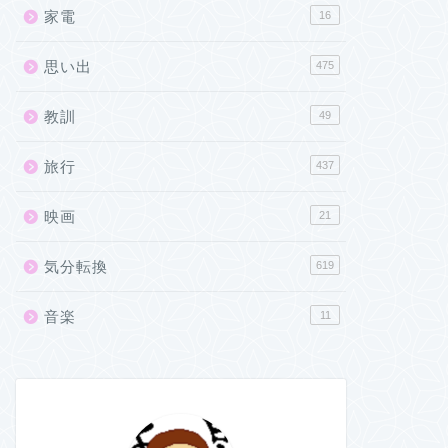
家電
16
思い出
475
教訓
49
旅行
437
映画
21
気分転換
619
音楽
11