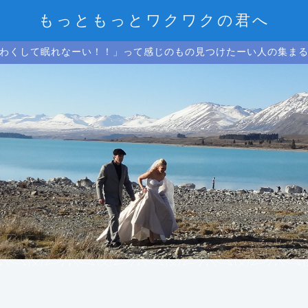
もっともっとワクワクの君へ
わくして眠れなーい！！」って感じのもの見つけたーい人の集ま