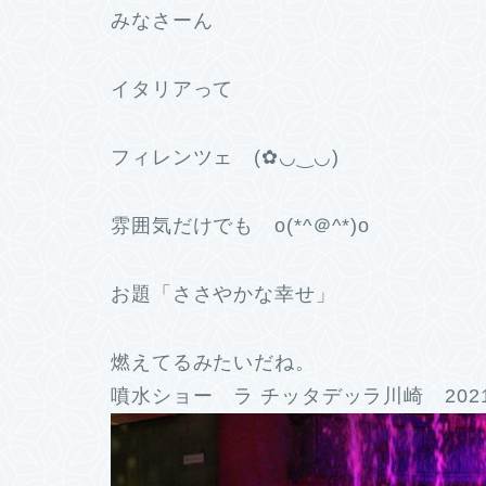
みなさーん
イタリアって
フィレンツェ (✿◡‿◡)
雰囲気だけでも o(*^＠^*)o
お題「ささやかな幸せ」
燃えてるみたいだね。
噴水ショー ラ チッタデッラ川崎 202