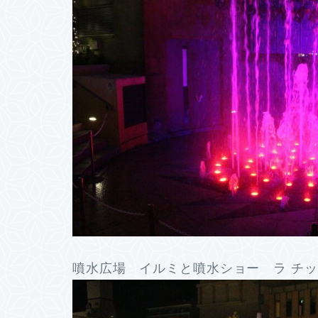
噴水広場 イルミと噴水ショー ラ チッタ