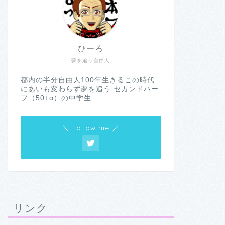
ひーろ
夢を追う自由人
都内の半分自由人100年生きるこの時代
にあいも変わらず夢を追う セカンドハー
フ（50+α）の中学生
＼ Follow me ／
リンク