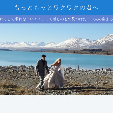
もっともっとワクワクの君へ
わくして眠れなーい！！」って感じのもの見つけたーい人の集ま