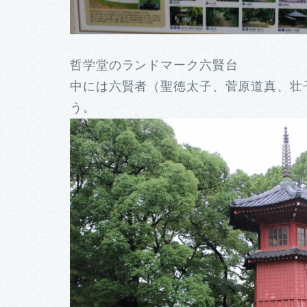
哲学堂のランドマーク六賢台
中には六賢者（聖徳太子、菅原道真、壮
う。