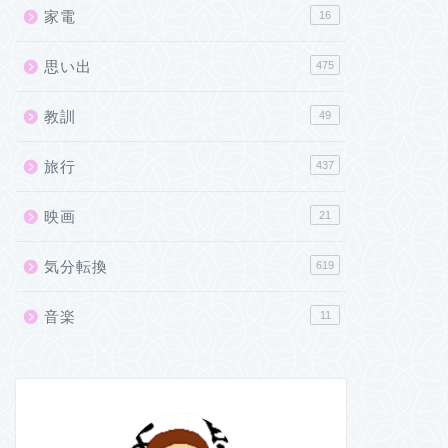
家電
16
思い出
475
教訓
49
旅行
437
映画
21
気分転換
619
音楽
11