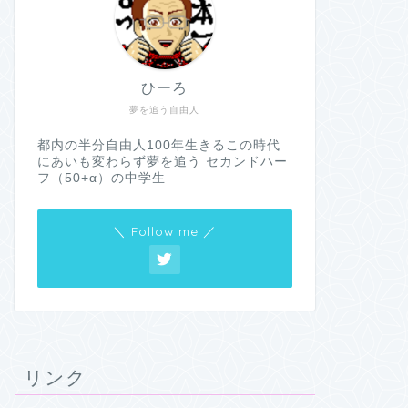
ひーろ
夢を追う自由人
都内の半分自由人100年生きるこの時代
にあいも変わらず夢を追う セカンドハー
フ（50+α）の中学生
＼ Follow me ／
リンク