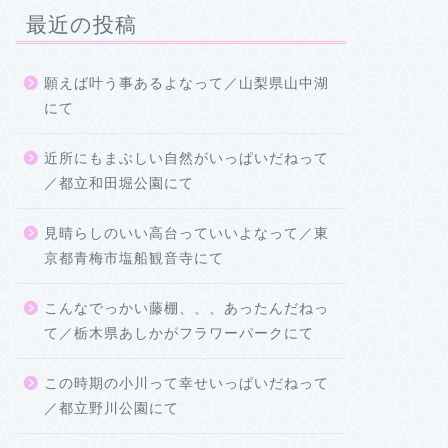
最近の投稿
願えば叶う事あるよなって／山梨県山中湖
にて
近所にもまぶしい自然がいっぱいだねって
／都立和田堀公園にて
見晴らしのいい高台っていいよなって／東
京都青梅市塩船観音寺にて
こんなでっかい藤棚、、、あったんだねっ
て／栃木県あしかがフラワーパークにて
この時期の小川って幸せいっぱいだねって
／都立野川公園にて