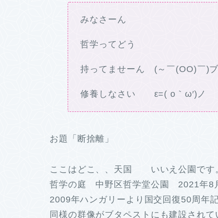
みなさーん
哲学ってどう
持ってませーん (～￣(OO)￣)
修養しなさい ε=( o｀ω′)ノ
お題「断捨離」
ここはどこ、、天国 いいえ公園です
哲学の庭 中野区哲学堂公園 2021年8
2009年ハンガリーより国交回復50周
同様の群像がブタペストにも建設されて