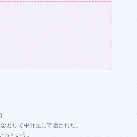
ブ
。
月
年記念として中野区に寄贈された。
いるという。