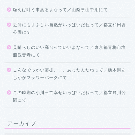
願えば叶う事あるよなって／山梨県山中湖にて
近所にもまぶしい自然がいっぱいだねって／都立和田堀
公園にて
見晴らしのいい高台っていいよなって／東京都青梅市塩
船観音寺にて
こんなでっかい藤棚、、、あったんだねって／栃木県あ
しかがフラワーパークにて
この時期の小川って幸せいっぱいだねって／都立野川公
園にて
アーカイブ