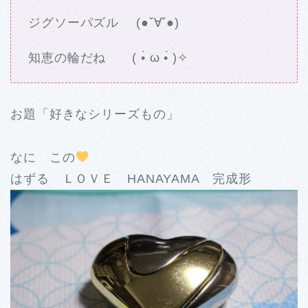
ジグソーパズル (●ˇ∀ˇ●)
知恵の輪だね ( •̀ ω •́ )✧
お題「好きなシリーズもの」
なに この
はずる ＬＯＶＥ HANAYAMA 完成形