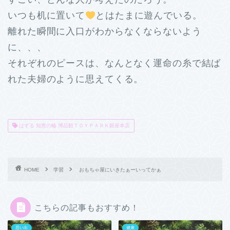
いつも机に置いて
とはたまに遊んでいる。
離れた瞬間に入口がわからなくならないよう
に、、、
それぞれのピースは、なんとなく運命の糸で結ば
れた夫婦のように思えてくる。
はずる 知恵の輪 博品館ＴＯＹＰＡＲＫ銀座本店
HOME
学習
おもちゃ屋にいきたぁーいってかぁ
こちらの記事もおすすめ！
思い出
健康