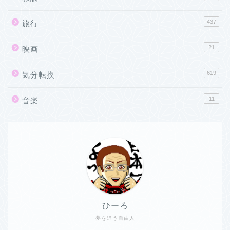
437
旅行
21
映画
619
気分転換
11
音楽
ひーろ
夢を追う自由人