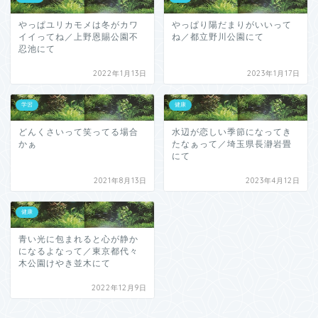
やっぱユリカモメは冬がカワ
やっぱり陽だまりがいいって
イイってね／上野恩賜公園不
ね／都立野川公園にて
忍池にて
2022年1月13日
2023年1月17日
学習
健康
どんくさいって笑ってる場合
水辺が恋しい季節になってき
かぁ
たなぁって／埼玉県長瀞岩畳
にて
2021年8月13日
2023年4月12日
健康
青い光に包まれると心が静か
になるよなって／東京都代々
木公園けやき並木にて
2022年12月9日