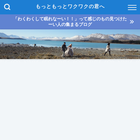
もっともっとワクワクの君へ
「わくわくして眠れなーい！！」って感じのもの見つけた
ーい人の集まるブログ