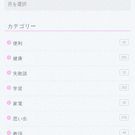
カテゴリー
20
便利
381
健康
10
失敗談
252
学習
16
家電
475
思い出
49
教訓