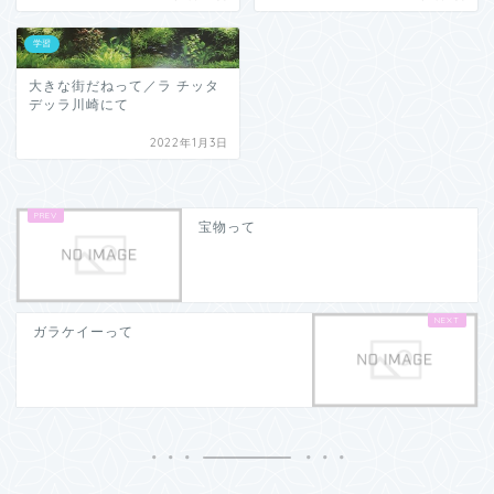
学習
大きな街だねって／ラ チッタ
デッラ川崎にて
2022年1月3日
宝物って
ガラケイーって