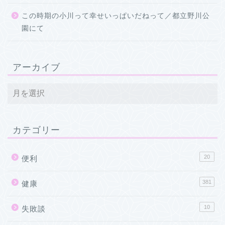
この時期の小川って幸せいっぱいだねって／都立野川公
園にて
アーカイブ
カテゴリー
20
便利
381
健康
10
失敗談