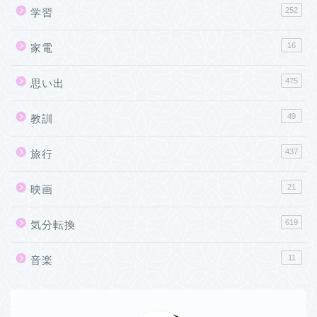
252
学習
16
家電
475
思い出
49
教訓
437
旅行
21
映画
619
気分転換
11
音楽