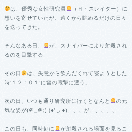
は、優秀な女性研究員
（Ｈ・スレイター）に
想いを寄せていたが、遠くから眺めるだけの日々
を送ってきた。
そんなある日、
が、スナイパーにより射殺され
るのを目撃する。
その日
は、失意から飲んだくれて寝ようとした
時’１２：０１’に雷の電撃に遭う。
次の日、いつも通り研究所に行くとなんと
の元
気な姿が(＠_＠;) (●’◡’●)、、、が、、、、、
この日も、同時刻に
が射殺される場面を見るこ