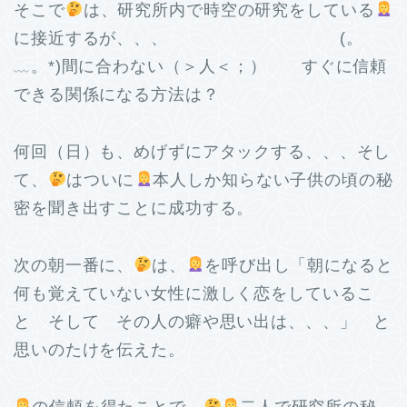
そこで
は、研究所内で時空の研究をしている
に接近するが、、、 (。
﹏。*)間に合わない（＞人＜；） すぐに信頼
できる関係になる方法は？
何回（日）も、めげずにアタックする、、、そし
て、
はついに
本人しか知らない子供の頃の秘
密を聞き出すことに成功する。
次の朝一番に、
は、
を呼び出し「朝になると
何も覚えていない女性に激しく恋をしているこ
と そして その人の癖や思い出は、、、」 と
思いのたけを伝えた。
の信頼を得たことで、
二人で研究所の秘