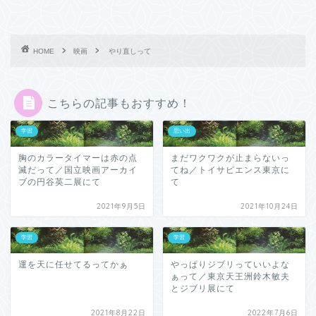
HOME
映画
やり直しって
こちらの記事もおすすめ！
学習
思い出
胸のカラータイマーは赤の点
まだワクワクが止まらないっ
滅だって／国立映画アーカイ
てね／トイサピエンス東京に
ブの円谷英二展にて
て
2021年9月5日
2021年10月24日
学習
学習
運を天に任せてるってかぁ
やっぱりジブリっていいよな
ぁって／東京天王洲鈴木敏夫
とジブリ展にて
2021年8月22日
2022年7月6日