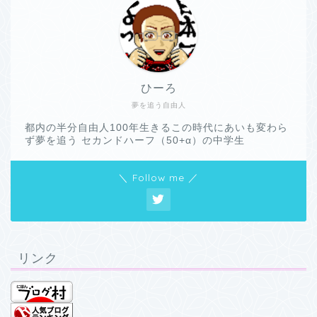
ひーろ
夢を追う自由人
都内の半分自由人100年生きるこの時代にあいも変わら
ず夢を追う セカンドハーフ（50+α）の中学生
＼ Follow me ／
リンク