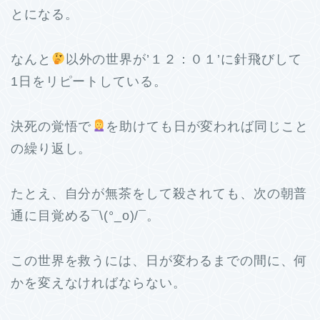
とになる。
なんと
以外の世界が’１２：０１’に針飛びして
1日をリピートしている。
決死の覚悟で
を助けても日が変われば同じこと
の繰り返し。
たとえ、自分が無茶をして殺されても、次の朝普
通に目覚める¯\(°_o)/¯。
この世界を救うには、日が変わるまでの間に、何
かを変えなければならない。