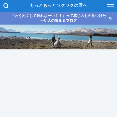
もっともっとワクワクの君へ
「わくわくして眠れなーい！！」って感じのもの見つけた
ーい人の集まるブログ