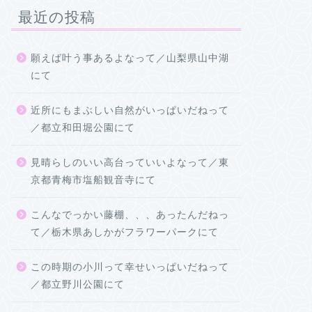
最近の投稿
願えば叶う事あるよなって／山梨県山中湖
にて
近所にもまぶしい自然がいっぱいだねって
／都立和田堀公園にて
見晴らしのいい高台っていいよなって／東
京都青梅市塩船観音寺にて
こんなでっかい藤棚、、、あったんだねっ
て／栃木県あしかがフラワーパークにて
この時期の小川って幸せいっぱいだねって
／都立野川公園にて