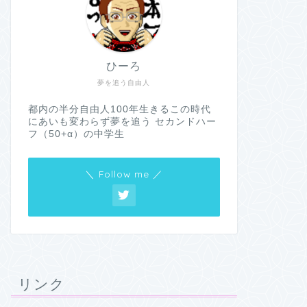
ひーろ
夢を追う自由人
都内の半分自由人100年生きるこの時代
にあいも変わらず夢を追う セカンドハー
フ（50+α）の中学生
＼ Follow me ／
リンク