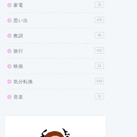
家電
16
思い出
475
教訓
49
旅行
437
映画
21
気分転換
619
音楽
11