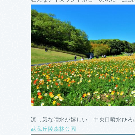
涼し気な噴水が嬉しい 中央口噴水ひろば
武蔵丘陵森林公園