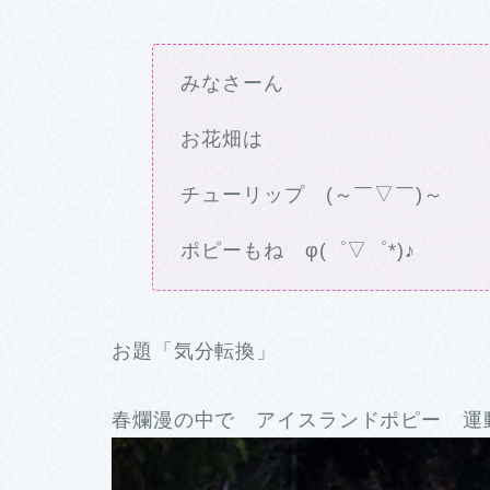
みなさーん
お花畑は
チューリップ (～￣▽￣)～
ポピーもね φ(゜▽゜*)♪
お題「気分転換」
春爛漫の中で アイスランドポピー 運動