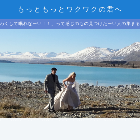
もっともっとワクワクの君へ
わくして眠れなーい！！」って感じのもの見つけたーい人の集ま