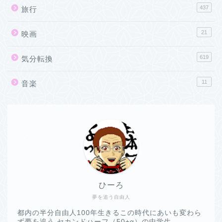
437
旅行
21
映画
619
気分転換
11
音楽
ひーろ
夢を追う自由人
都内の半分自由人100年生きるこの時代にあいも変わら
ず夢を追う セカンドハーフ（50+α）の中学生