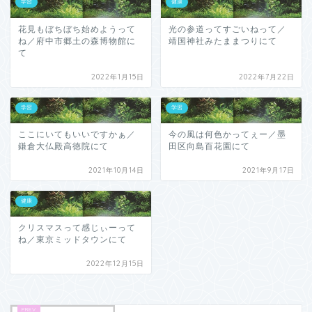
学習
健康
花見もぼちぼち始めようって
光の参道ってすごいねって／
ね／府中市郷土の森博物館に
靖国神社みたままつりにて
て
2022年1月15日
2022年7月22日
学習
学習
ここにいてもいいですかぁ／
今の風は何色かってぇー／墨
鎌倉大仏殿高徳院にて
田区向島百花園にて
2021年10月14日
2021年9月17日
健康
クリスマスって感じぃーって
ね／東京ミッドタウンにて
2022年12月15日