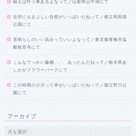
願えば叶う事あるよなって／山梨県山中湖にて
近所にもまぶしい自然がいっぱいだねって／都立和田堀
公園にて
見晴らしのいい高台っていいよなって／東京都青梅市塩
船観音寺にて
こんなでっかい藤棚、、、あったんだねって／栃木県あ
しかがフラワーパークにて
この時期の小川って幸せいっぱいだねって／都立野川公
園にて
アーカイブ