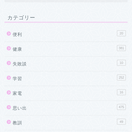
カテゴリー
20
便利
381
健康
10
失敗談
252
学習
16
家電
475
思い出
49
教訓