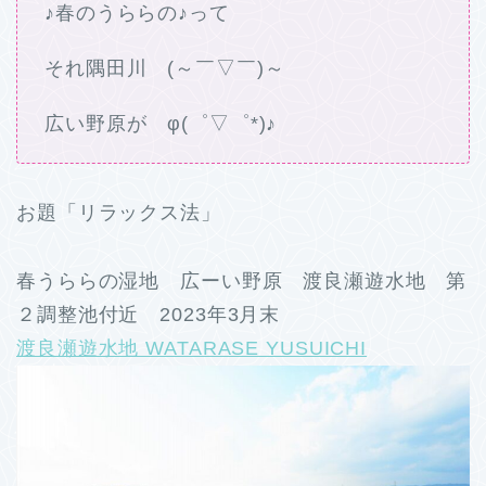
♪春のうららの♪って
それ隅田川 (～￣▽￣)～
広い野原が φ(゜▽゜*)♪
お題「リラックス法」
春うららの湿地 広ーい野原 渡良瀬遊水地 第
２調整池付近 2023年3月末
渡良瀬遊水地 WATARASE YUSUICHI