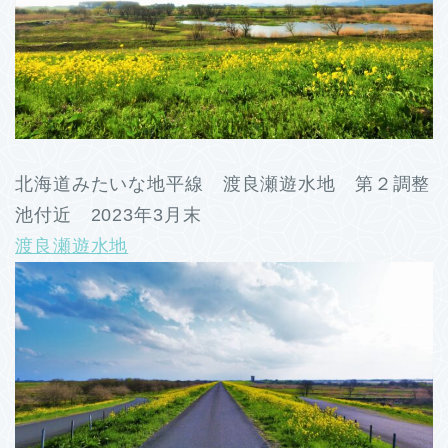
北海道みたいな地平線 渡良瀬遊水地 第２調整
池付近 2023年3月末
渡良瀬遊水地