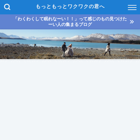
もっともっとワクワクの君へ
「わくわくして眠れなーい！！」って感じのもの見つけた
ーい人の集まるブログ