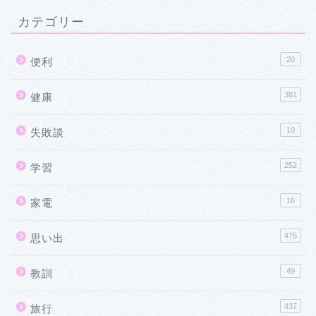
カテゴリー
20
便利
381
健康
10
失敗談
252
学習
16
家電
475
思い出
49
教訓
437
旅行