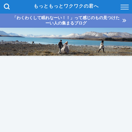
もっともっとワクワクの君へ
「わくわくして眠れなーい！！」って感じのもの見つけた
ーい人の集まるブログ