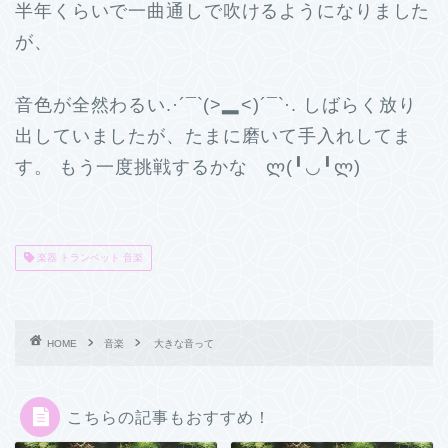
半年くらいで一曲通しで吹けるようになりました
が、
音色が全然わるい.·´¯`(>▂<)´¯`·. しばらく放り
出していましたが、たまに磨いて手入れしてま
す。 もう一度挑戦するかな ლ(╹◡╹ლ)
楽器 トランペット 音楽
HOME
音楽
大きな音って
こちらの記事もおすすめ！