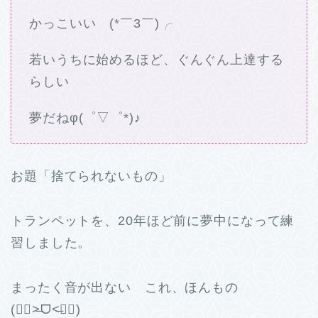
かっこいい (*￣3￣)╭
若いうちに始めるほど、ぐんぐん上達する
らしい
夢だねφ(゜▽゜*)♪
お題「捨てられないもの」
トランペットを、20年ほど前に夢中になって練
習しました。
まったく音が出ない これ、ほんもの
(๐॔˃̶ᗜ˂̶๐॓)