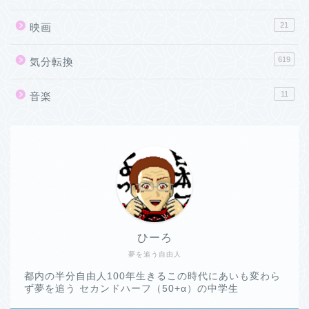
21
映画
619
気分転換
11
音楽
ひーろ
夢を追う自由人
都内の半分自由人100年生きるこの時代にあいも変わら
ず夢を追う セカンドハーフ（50+α）の中学生