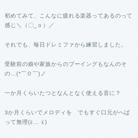
初めてみて、こんなに疲れる楽器ってあるのって
感じ＼（〇_ｏ）／
それでも、毎日ドレミファから練習しました。
受験前の娘や家族からのブーイングもなんのそ
の…(*￣０￣)ノ
一か月くらいたつとなんとなく使える音に？
3か月くらいでメロディを でもすぐ口元がへば
って無理(≧﹏ ≦)