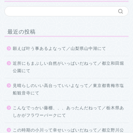
最近の投稿
願えば叶う事あるよなって／山梨県山中湖にて
近所にもまぶしい自然がいっぱいだねって／都立和田堀
公園にて
見晴らしのいい高台っていいよなって／東京都青梅市塩
船観音寺にて
こんなでっかい藤棚、、、あったんだねって／栃木県あ
しかがフラワーパークにて
この時期の小川って幸せいっぱいだねって／都立野川公