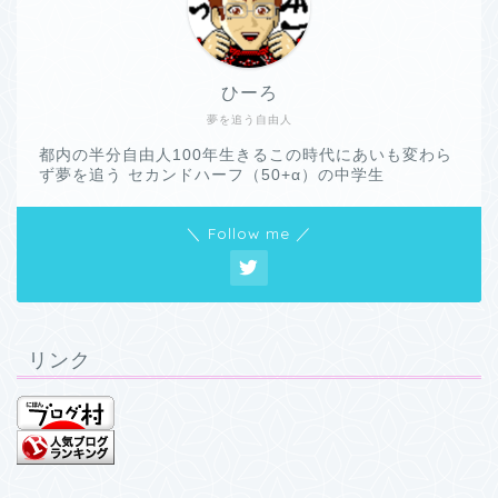
ひーろ
夢を追う自由人
都内の半分自由人100年生きるこの時代にあいも変わら
ず夢を追う セカンドハーフ（50+α）の中学生
＼ Follow me ／
リンク