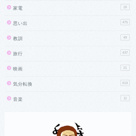
16
家電
475
思い出
49
教訓
437
旅行
21
映画
619
気分転換
11
音楽