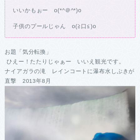
いいかもぉー o(*^＠^*)o
子供のプールじゃん o(≧口≦)o
お題「気分転換」
ひえー！たたりじゃぁー いいえ観光です。
ナイアガラの滝 レインコートに瀑布水しぶきが
直撃 2013年8月