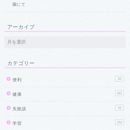
園にて
アーカイブ
カテゴリー
20
便利
381
健康
10
失敗談
252
学習