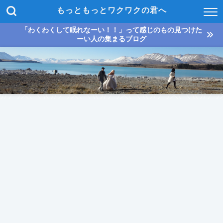
もっともっとワクワクの君へ
「わくわくして眠れなーい！！」って感じのもの見つけた
ーい人の集まるブログ