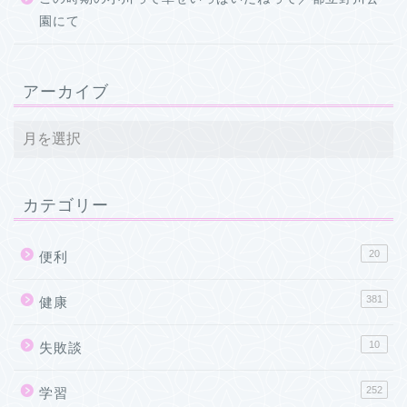
園にて
アーカイブ
カテゴリー
20
便利
381
健康
10
失敗談
252
学習