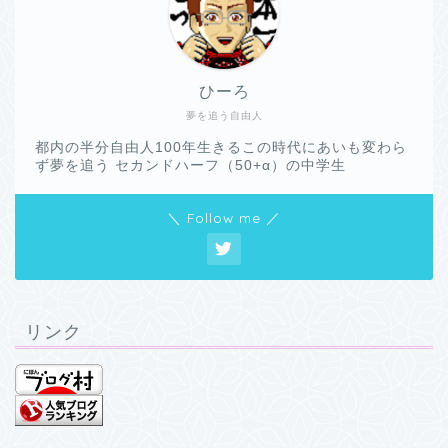
ひーろ
夢を追う自由人
都内の半分自由人100年生きるこの時代にあいも変わら
ず夢を追う セカンドハーフ（50+α）の中学生
＼ Follow me ／
リンク