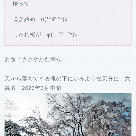
桜って
咲き始め o(*^＠^*)o
しだれ桜が φ(゜▽゜*)♪
お題「ささやかな幸せ」
天から落ちてくる滝の下にいるような気分に 六
義園 2023年3月中旬