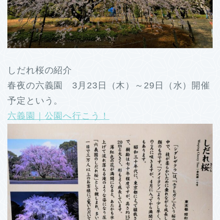
しだれ桜の紹介
春夜の六義園 3月23日（木）～29日（水）開催
予定という。
六義園｜公園へ行こう！