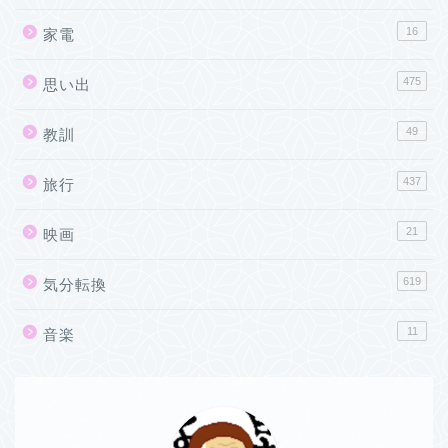
16
家電
475
思い出
49
教訓
437
旅行
21
映画
619
気分転換
11
音楽