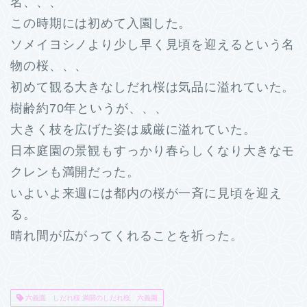
名、、、
この時期には初めて入園した。
ソメイヨシノより少し早く見頃を迎えるという名
物の桜、、、
初めて観る大きなしだれ桜は気品に溢れていた。
樹齢約70年というが、、、
大きく枝を広げた姿は威厳に溢れていた。
日本庭園の景観もすっかり春らしくなり大きなモ
クレンも満開だった。
いよいよ来週には都内の桜が一斉に見頃を迎え
る。
晴れ間が広がってくれることを祈った。
六義園 しだれ桜 満開のしだれ桜 六義園