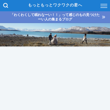
もっともっとワクワクの君へ
「わくわくして眠れなーい！！」って感じのもの見つけた
ーい人の集まるブログ