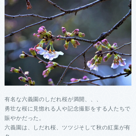
有名な六義園のしだれ桜が満開、、、
勇壮な桜に見惚れる人や記念撮影をする人たちで
賑やかだった。
六義園は、しだれ桜、ツツジそして秋の紅葉が有