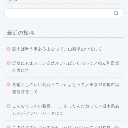
最近の投稿
願えば叶う事あるよなって／山梨県山中湖にて
近所にもまぶしい自然がいっぱいだねって／都立和田堀
公園にて
見晴らしのいい高台っていいよなって／東京都青梅市塩
船観音寺にて
こんなでっかい藤棚、、、あったんだねって／栃木県あ
しかがフラワーパークにて
この時期の小川って幸せいっぱいだねって／都立野川公