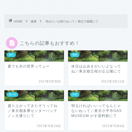
HOME
健康
滝みたいな桜だねって／都立六義園にて
こちらの記事もおすすめ！
旅行
健康
夏でも氷の世界ってぇー
休日は山歩きがいいよなって
ね／東京都立桜が丘公園にて
2021年5月30日
2022年3月22日
思い出
学習
盛り上がってきたぞうってね
明るければいいってもんじゃ
／東京都多摩センターパンテ
ないねって／東京小平市GAS
ノン大通りにて
MUSEUM がす資料館にて
2021年10月26日
2022年10月6日