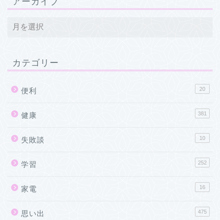
アーカイブ
カテゴリー
20
便利
381
健康
10
失敗談
252
学習
16
家電
475
思い出