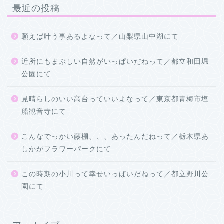
最近の投稿
願えば叶う事あるよなって／山梨県山中湖にて
近所にもまぶしい自然がいっぱいだねって／都立和田堀
公園にて
見晴らしのいい高台っていいよなって／東京都青梅市塩
船観音寺にて
こんなでっかい藤棚、、、あったんだねって／栃木県あ
しかがフラワーパークにて
この時期の小川って幸せいっぱいだねって／都立野川公
園にて