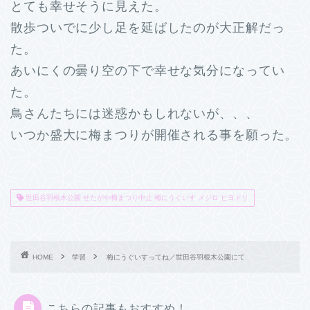
とても幸せそうに見えた。
散歩ついでに少し足を延ばしたのが大正解だっ
た。
あいにくの曇り空の下で幸せな気分になってい
た。
鳥さんたちには迷惑かもしれないが、、、
いつか盛大に梅まつりが開催される事を願った。
世田谷羽根木公園 せたがや梅まつり中止 梅にうぐいす メジロ ヒヨドリ
HOME
学習
梅にうぐいすってね／世田谷羽根木公園にて
こちらの記事もおすすめ！