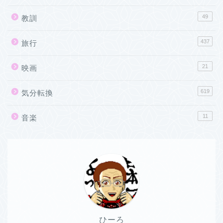
49
教訓
437
旅行
21
映画
619
気分転換
11
音楽
ひーろ