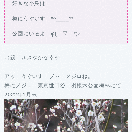
好きな小鳥は
梅にうぐいす *^____^*
公園にいるよ φ(゜▽゜*)♪
お題「ささやかな幸せ」
アッ うぐいす ブ～ メジロね。
梅にメジロ 東京世田谷 羽根木公園梅林にて
2022年1月末