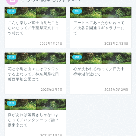
健康
学習
こんな楽しい富士山見たこと
アートってあったかいねって
ないなって／千葉県東京ドイ
／渋谷公園通りギャラリーに
ツ村にて
て
2023年1月21日
2022年2月21日
健康
健康
花と小鳥と山々にはワクワク
心が洗われるねって／日光中
するよなって／神奈川県松田
禅寺湖付近にて
町西平畑公園にて
2023年2月7日
2022年5月29日
学習
愛があれば落書きじゃないよ
なって／バンクシーって誰？
展東京にて
2021年11月6日