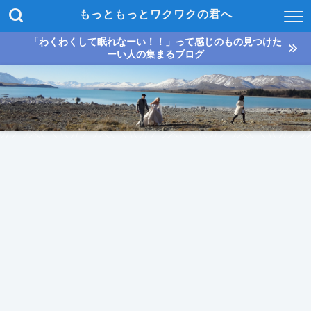
もっともっとワクワクの君へ
「わくわくして眠れなーい！！」って感じのもの見つけた
ーい人の集まるブログ