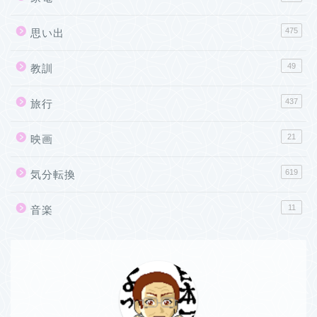
475
思い出
49
教訓
437
旅行
21
映画
619
気分転換
11
音楽