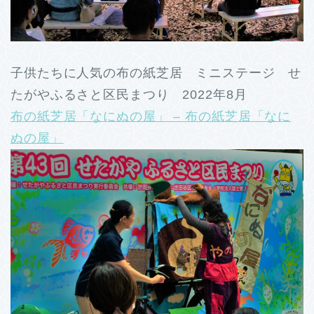
子供たちに人気の布の紙芝居 ミニステージ せ
たがやふるさと区民まつり 2022年8月
布の紙芝居「なにぬの屋」 – 布の紙芝居「なに
ぬの屋」