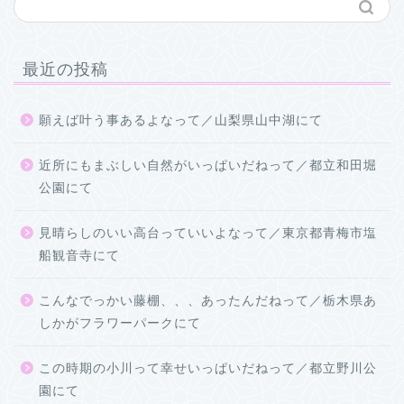
最近の投稿
願えば叶う事あるよなって／山梨県山中湖にて
近所にもまぶしい自然がいっぱいだねって／都立和田堀
公園にて
見晴らしのいい高台っていいよなって／東京都青梅市塩
船観音寺にて
こんなでっかい藤棚、、、あったんだねって／栃木県あ
しかがフラワーパークにて
この時期の小川って幸せいっぱいだねって／都立野川公
園にて