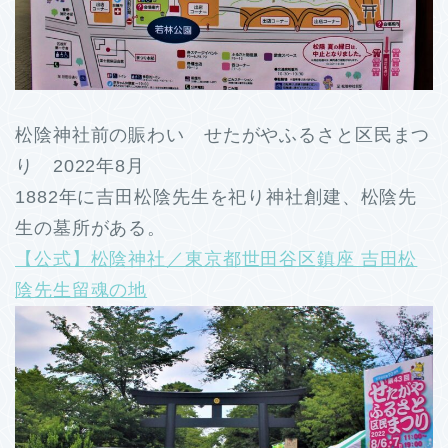
松陰神社前の賑わい せたがやふるさと区民まつ
り 2022年8月
1882年に吉田松陰先生を祀り神社創建、松陰先
生の墓所がある。
【公式】松陰神社／東京都世田谷区鎮座 吉田松
陰先生留魂の地