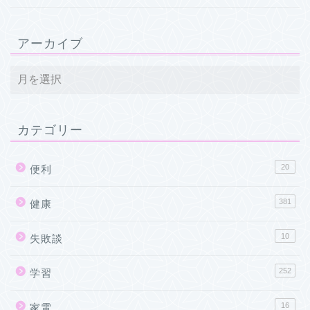
アーカイブ
カテゴリー
20
便利
381
健康
10
失敗談
252
学習
16
家電