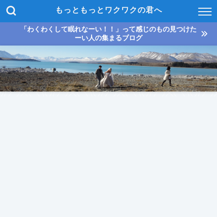
もっともっとワクワクの君へ
「わくわくして眠れなーい！！」って感じのもの見つけた
ーい人の集まるブログ