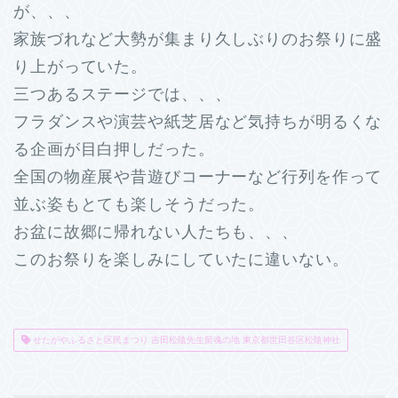
が、、、
家族づれなど大勢が集まり久しぶりのお祭りに盛
り上がっていた。
三つあるステージでは、、、
フラダンスや演芸や紙芝居など気持ちが明るくな
る企画が目白押しだった。
全国の物産展や昔遊びコーナーなど行列を作って
並ぶ姿もとても楽しそうだった。
お盆に故郷に帰れない人たちも、、、
このお祭りを楽しみにしていたに違いない。
せたがやふるさと区民まつり 吉田松陰先生留魂の地 東京都世田谷区松陰神社