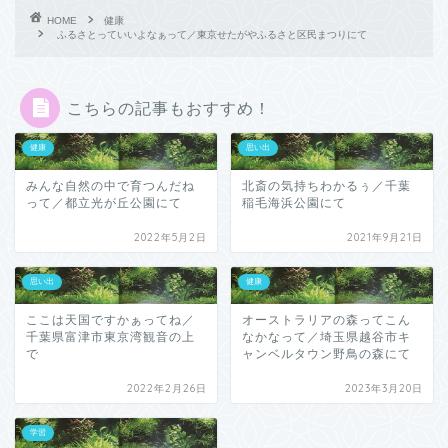
HOME
健康
ふるさとっていいよなぁって／東京せたがやふるさと区民まつりにて
こちらの記事もおすすめ！
健康
思い出
みんな自然の中で育つんだね
北斎の気持ちわかるぅ／千葉
って／都立光が丘公園にて
稲毛海浜公園にて
2022年5月2日
2021年9月21日
思い出
健康
ここは天国ですかぁってね／
オーストラリアの森ってこん
千葉県富津市東京湾観音の上
なかなって／埼玉県越谷市キ
で
ャンベルタウン野鳥の森にて
2022年2月26日
2023年3月20日
学習