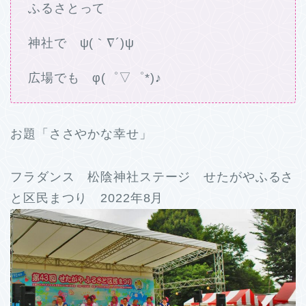
ふるさとって
神社で ψ(｀∇´)ψ
広場でも φ(゜▽゜*)♪
お題「ささやかな幸せ」
フラダンス 松陰神社ステージ せたがやふるさ
と区民まつり 2022年8月