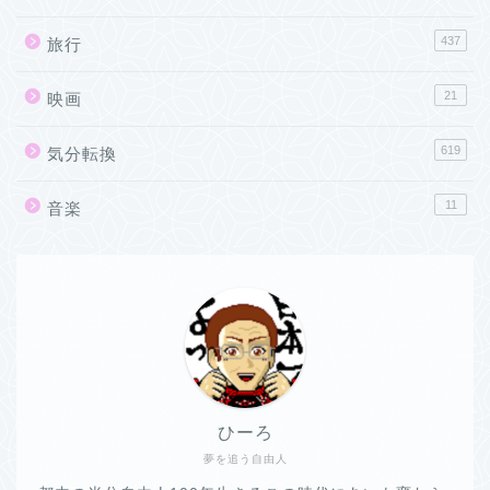
437
旅行
21
映画
619
気分転換
11
音楽
ひーろ
夢を追う自由人