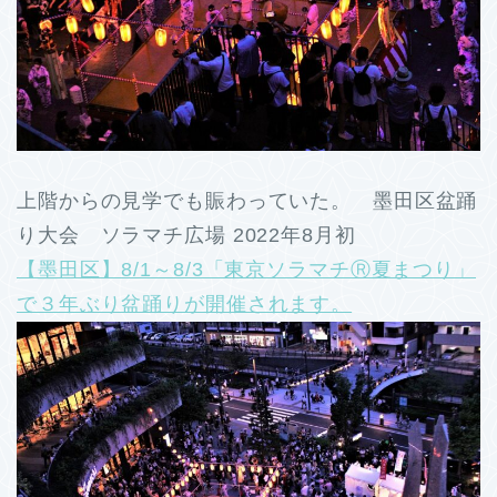
上階からの見学でも賑わっていた。 墨田区盆踊
り大会 ソラマチ広場 2022年8月初
【墨田区】8/1～8/3「東京ソラマチⓇ夏まつり」
で３年ぶり盆踊りが開催されます。