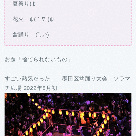
夏祭りは
花火 ψ(｀∇´)ψ
盆踊り (‾◡◝)
お題「捨てられないもの」
すごい熱気だった。 墨田区盆踊り大会 ソラマ
チ広場 2022年8月初