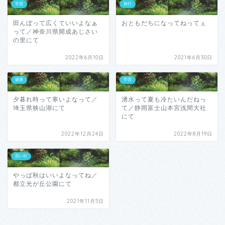
学習
旅行
田んぼって広くていいよなぁ
おともだちになってねってぇ
って／神奈川県開成あじさい
の里にて
2022年6月10日
2021年6月30日
健康
学習
夕暮れ時って寒いよなって／
湧水って夏も冷たいんだねっ
埼玉県狭山湖にて
て／静岡富士山本宮浅間大社
にて
2022年12月24日
2022年8月19日
思い出
やっぱ秋はいいよなってね／
都立光が丘公園にて
2021年11月5日