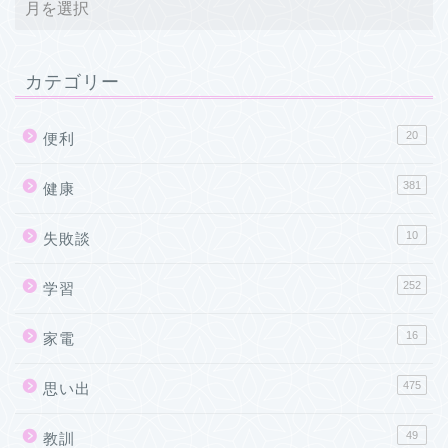
カテゴリー
20
便利
381
健康
10
失敗談
252
学習
16
家電
475
思い出
49
教訓