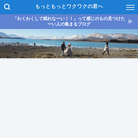
もっともっとワクワクの君へ
「わくわくして眠れなーい！！」って感じのもの見つけた
ーい人の集まるブログ