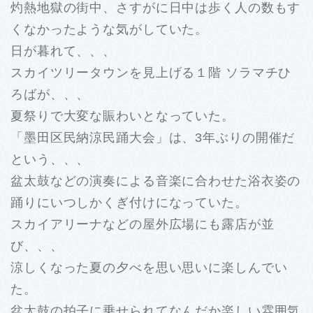
灼熱地獄の街中、さすがに日中は歩く人の数もす
くなかったような気がしていた。
日が暮れて、、、
スカイツリータウンを見上げる１階 ソラマチひ
ろばが、、、
夏祭りで大変な賑わいとなっていた。
「墨田区民納涼民踊大会」は、3年ぶりの開催だ
という、、、
盆太鼓などの演奏による音楽に合わせた浴衣姿の
踊りにいつしかくぎ付けになっていた。
スカイアリーナなどの屋外広場にも露店が並
び、、、
涼しくなった夏の夕べを思い思いに楽しんでい
た。
盆太鼓の拍子に乗せられてなんだか楽しい雰囲気