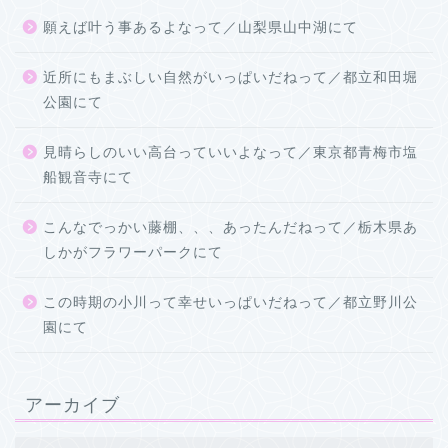
願えば叶う事あるよなって／山梨県山中湖にて
近所にもまぶしい自然がいっぱいだねって／都立和田堀
公園にて
見晴らしのいい高台っていいよなって／東京都青梅市塩
船観音寺にて
こんなでっかい藤棚、、、あったんだねって／栃木県あ
しかがフラワーパークにて
この時期の小川って幸せいっぱいだねって／都立野川公
園にて
アーカイブ