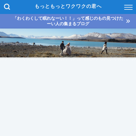
もっともっとワクワクの君へ
「わくわくして眠れなーい！！」って感じのもの見つけた
ーい人の集まるブログ