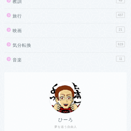
49
教訓
437
旅行
21
映画
619
気分転換
11
音楽
ひーろ
夢を追う自由人