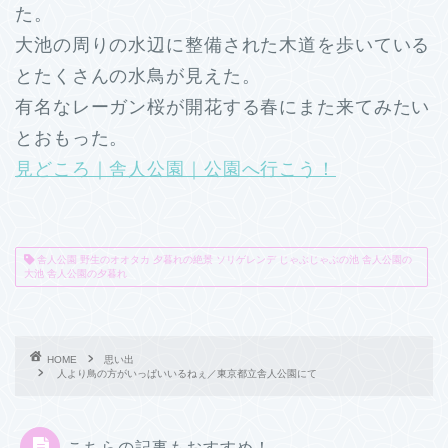
た。
大池の周りの水辺に整備された木道を歩いている
とたくさんの水鳥が見えた。
有名なレーガン桜が開花する春にまた来てみたい
とおもった。
見どころ｜舎人公園｜公園へ行こう！
舎人公園 野生のオオタカ 夕暮れの絶景 ソリゲレンデ じゃぶじゃぶの池 舎人公園の
大池 舎人公園の夕暮れ
HOME
思い出
人より鳥の方がいっぱいいるねぇ／東京都立舎人公園にて
こちらの記事もおすすめ！