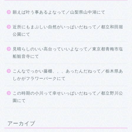
願えば叶う事あるよなって／山梨県山中湖にて
近所にもまぶしい自然がいっぱいだねって／都立和田堀
公園にて
見晴らしのいい高台っていいよなって／東京都青梅市塩
船観音寺にて
こんなでっかい藤棚、、、あったんだねって／栃木県あ
しかがフラワーパークにて
この時期の小川って幸せいっぱいだねって／都立野川公
園にて
アーカイブ