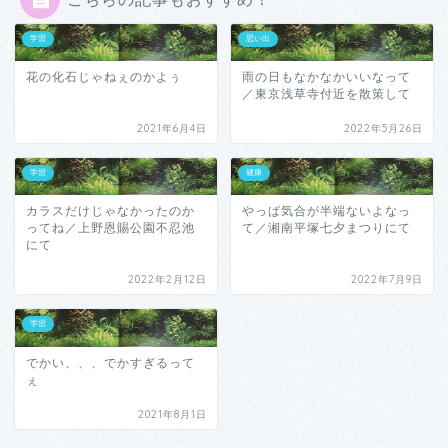
学習
思い出
花の化石じゃねぇのかよぅ
雨の日もなかなかいいなって
／東京浅草寺付近を散策して
2021年6月4日
2022年5月26日
学習
健康
カラスだけじゃなかったのか
やっぱ気合が半端ないよなっ
ってね／上野恩賜公園不忍池
て／湘南平塚七夕まつりにて
にて
2022年2月12日
2022年7月9日
学習
でかい、、、でかすぎるって
ぇ
2021年8月1日