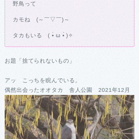
野鳥って
カモね (～￣▽￣)～
タカもいる ( •̀ ω •́ )✧
お題「捨てられないもの」
アッ こっちを睨んでいる。
偶然出会ったオオタカ 舎人公園 2021年12月