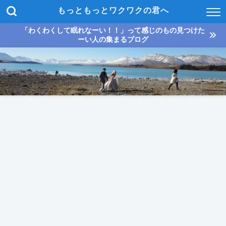
もっともっとワクワクの君へ
「わくわくして眠れなーい！！」って感じのもの見つけた
ーい人の集まるブログ