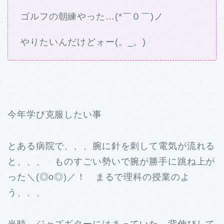
ゴルフの朝練やった…(*￣０￣)ノ
やりたいんだけどォー(。_。)
今年学び克服したい事
とある病院で、、、腕に針を刺して電気が流れる
と、、、 ものすごい勢いで腕が勝手に跳ね上が
った＼(◎o◎)／！ まるで理科の授業のよ
う、、、
当時、ジャズギターにはまっていた。背伸びして