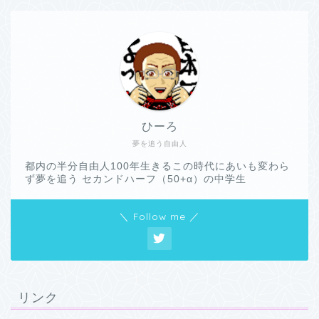
ひーろ
夢を追う自由人
都内の半分自由人100年生きるこの時代にあいも変わら
ず夢を追う セカンドハーフ（50+α）の中学生
＼ Follow me ／
リンク