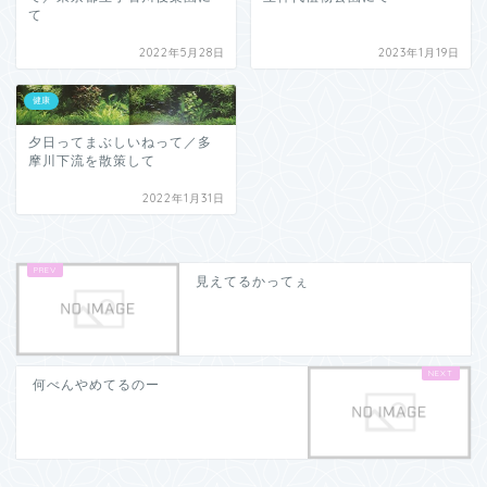
て
2022年5月28日
2023年1月19日
健康
夕日ってまぶしいねって／多
摩川下流を散策して
2022年1月31日
見えてるかってぇ
何べんやめてるのー