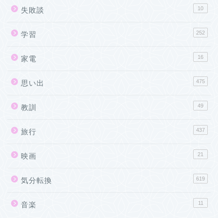
10
失敗談
252
学習
16
家電
475
思い出
49
教訓
437
旅行
21
映画
619
気分転換
11
音楽