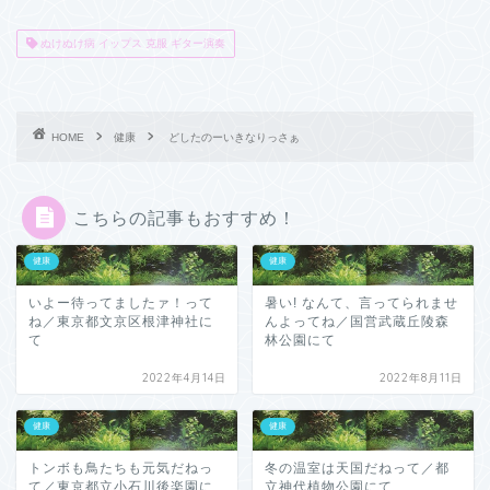
ぬけぬけ病 イップス 克服 ギター演奏
HOME
健康
どしたのーいきなりっさぁ
こちらの記事もおすすめ！
健康
健康
いよー待ってましたァ！って
暑い! なんて、言ってられませ
ね／東京都文京区根津神社に
んよってね／国営武蔵丘陵森
て
林公園にて
2022年4月14日
2022年8月11日
健康
健康
トンボも鳥たちも元気だねっ
冬の温室は天国だねって／都
て／東京都立小石川後楽園に
立神代植物公園にて