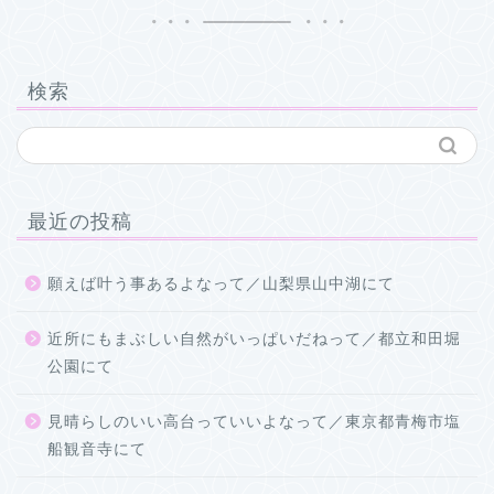
検索
最近の投稿
願えば叶う事あるよなって／山梨県山中湖にて
近所にもまぶしい自然がいっぱいだねって／都立和田堀
公園にて
見晴らしのいい高台っていいよなって／東京都青梅市塩
船観音寺にて