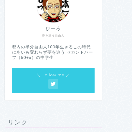
ひーろ
夢を追う自由人
都内の半分自由人100年生きるこの時代
にあいも変わらず夢を追う セカンドハー
フ（50+α）の中学生
＼ Follow me ／
リンク