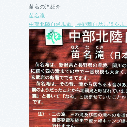
苗名の滝紹介
苗名滝
中部北陸自然歩道 | 長距離自然歩道を歩こ