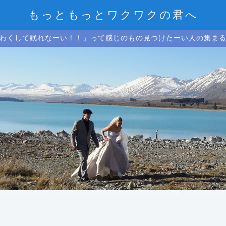
もっともっとワクワクの君へ
わくして眠れなーい！！」って感じのもの見つけたーい人の集ま