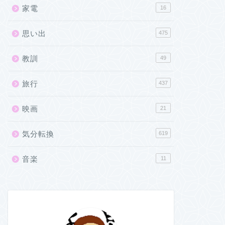
家電
16
思い出
475
教訓
49
旅行
437
映画
21
気分転換
619
音楽
11