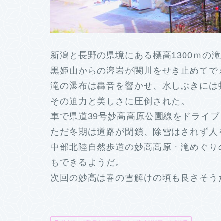
新潟と長野の県境にある標高1300ｍの
黒姫山からの溶岩が関川をせき止めてで
滝の瀑布は轟音を響かせ、水しぶきには
その迫力と美しさに圧倒された。
車で県道39号妙高高原公園線をドライブ
ただ冬期は道路が閉鎖、除雪はされず人
中部北陸自然歩道の妙高高原・滝めぐり
もできるようだ。
次回の妙高は春の雪解けの頃も良さそう