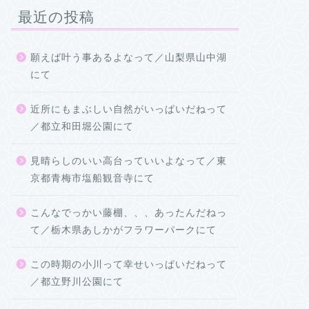
最近の投稿
願えば叶う事あるよなって／山梨県山中湖
にて
近所にもまぶしい自然がいっぱいだねって
／都立和田堀公園にて
見晴らしのいい高台っていいよなって／東
京都青梅市塩船観音寺にて
こんなでっかい藤棚、、、あったんだねっ
て／栃木県あしかがフラワーパークにて
この時期の小川って幸せいっぱいだねって
／都立野川公園にて