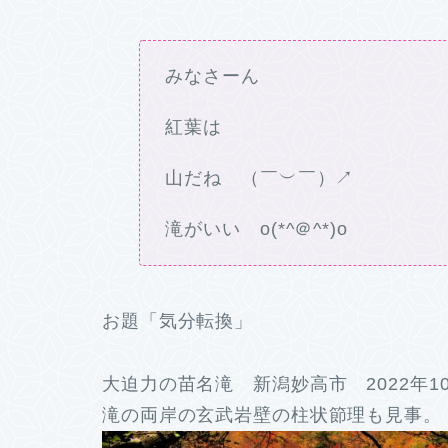
みなさーん
紅葉は
山だね （￣︶￣）↗
滝がいい o(*^＠^*)o
お題「気分転換」
大迫力の苗名滝 新潟妙高市 2022年1
滝の両岸の玄武岩壁の柱状節理も見事。