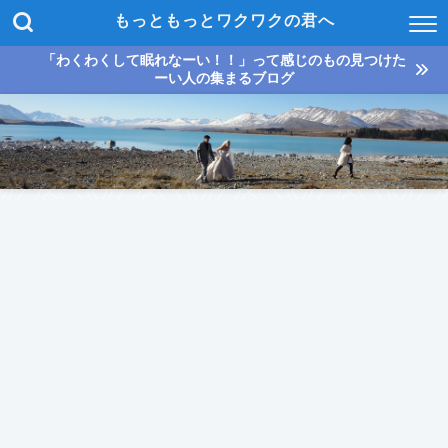
もっともっとワクワクの君へ
「わくわくして眠れなーい！！」って感じのもの見つけた
ーい人の集まるブログ