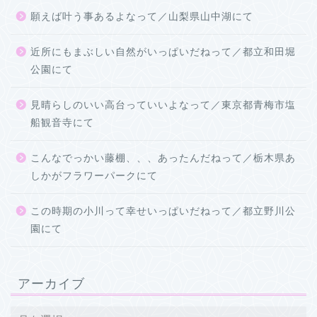
願えば叶う事あるよなって／山梨県山中湖にて
近所にもまぶしい自然がいっぱいだねって／都立和田堀
公園にて
見晴らしのいい高台っていいよなって／東京都青梅市塩
船観音寺にて
こんなでっかい藤棚、、、あったんだねって／栃木県あ
しかがフラワーパークにて
この時期の小川って幸せいっぱいだねって／都立野川公
園にて
アーカイブ