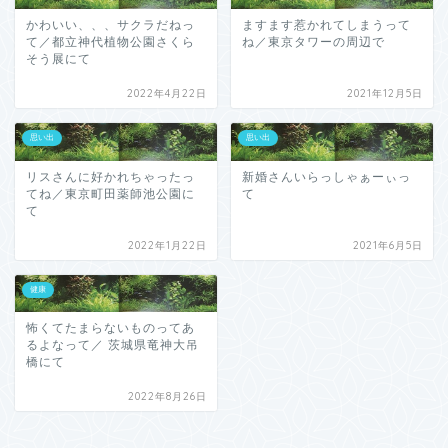
かわいい、、、サクラだねっ
ますます惹かれてしまうって
て／都立神代植物公園さくら
ね／東京タワーの周辺で
そう展にて
2022年4月22日
2021年12月5日
思い出
思い出
リスさんに好かれちゃったっ
新婚さんいらっしゃぁーぃっ
てね／東京町田薬師池公園に
て
て
2022年1月22日
2021年6月5日
健康
怖くてたまらないものってあ
るよなって／ 茨城県竜神大吊
橋にて
2022年8月26日