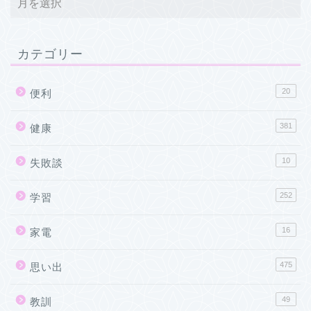
カテゴリー
20
便利
381
健康
10
失敗談
252
学習
16
家電
475
思い出
49
教訓