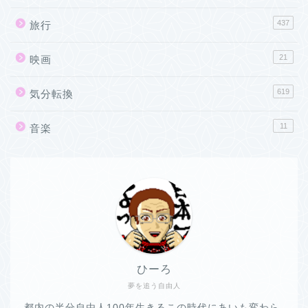
437
旅行
21
映画
619
気分転換
11
音楽
ひーろ
夢を追う自由人
都内の半分自由人100年生きるこの時代にあいも変わら