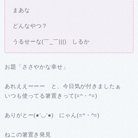
まあな
どんなやつ？
うるせーな(￣_￣|||) しるか
お題「ささやかな幸せ」
あれええーーー と、今日気が付きましたぁ
いつも使ってる箸置きって(=^・^=)
ありがとー(●’◡’●) にゃん(=^・^=)
ねこの箸置き発見