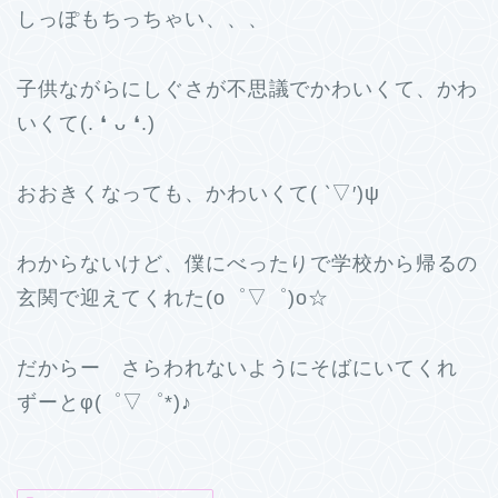
しっぽもちっちゃい、、、
子供ながらにしぐさが不思議でかわいくて、かわ
いくて(. ❛ ᴗ ❛.)
おおきくなっても、かわいくて( ‵▽′)ψ
わからないけど、僕にべったりで学校から帰るの
玄関で迎えてくれた(o゜▽゜)o☆
だからー さらわれないようにそばにいてくれ
ずーとφ(゜▽゜*)♪