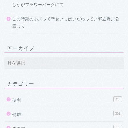
しかがフラワーパークにて
この時期の小川って幸せいっぱいだねって／都立野川公
園にて
アーカイブ
カテゴリー
20
便利
381
健康
10