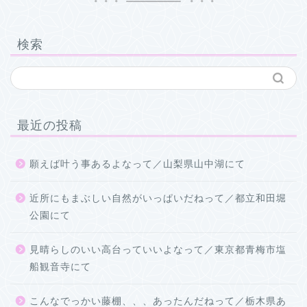
検索
最近の投稿
願えば叶う事あるよなって／山梨県山中湖にて
近所にもまぶしい自然がいっぱいだねって／都立和田堀
公園にて
見晴らしのいい高台っていいよなって／東京都青梅市塩
船観音寺にて
こんなでっかい藤棚、、、あったんだねって／栃木県あ