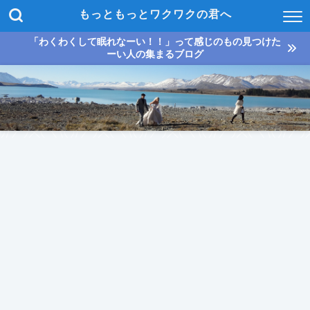
もっともっとワクワクの君へ
「わくわくして眠れなーい！！」って感じのもの見つけた
ーい人の集まるブログ