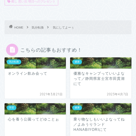
癒し 思い出 明日へのプレゼント
HOME
気分転換
気にしてよーぅ
こちらの記事もおすすめ！
気分転換
健康
オンライン飲み会って
優雅なキャンプっていいよな
って／静岡県富士宮市田貫湖
にて
2021年3月21日
2023年4月7日
学習
健康
心を養う公園ってどゆことぉ
乗り物なしもいいよなってね
／よみうりランド
HANABIYORIにて