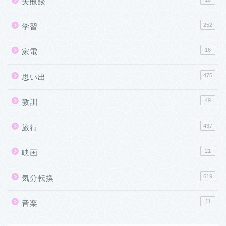
失敗談
252
学習
16
家電
475
思い出
49
教訓
437
旅行
21
映画
619
気分転換
11
音楽