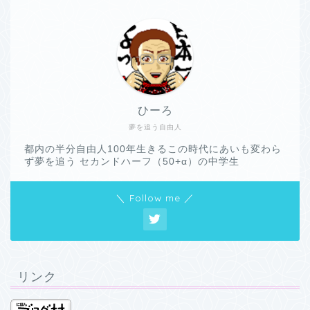
ひーろ
夢を追う自由人
都内の半分自由人100年生きるこの時代にあいも変わら
ず夢を追う セカンドハーフ（50+α）の中学生
＼ Follow me ／
リンク