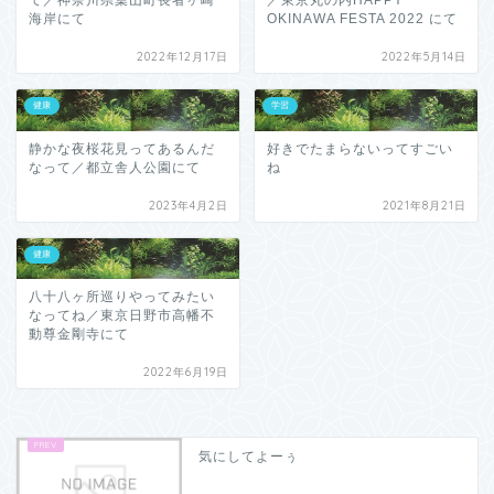
て／神奈川県葉山町長者ヶ崎
／東京丸の内HAPPY
海岸にて
OKINAWA FESTA 2022 にて
2022年12月17日
2022年5月14日
健康
学習
静かな夜桜花見ってあるんだ
好きでたまらないってすごい
なって／都立舎人公園にて
ね
2023年4月2日
2021年8月21日
健康
八十八ヶ所巡りやってみたい
なってね／東京日野市高幡不
動尊金剛寺にて
2022年6月19日
気にしてよーぅ