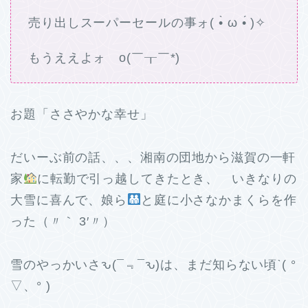
売り出しスーパーセールの事ォ( •̀ ω •́ )✧
もうええよォ o(￣┰￣*)ゞ
お題「ささやかな幸せ」
だいーぶ前の話、、、湘南の団地から滋賀の一軒
家
に転勤で引っ越してきたとき、 いきなりの
大雪に喜んで、娘ら
と庭に小さなかまくらを作
った（〃｀ 3′〃）
雪のやっかいさԅ(¯﹃¯ԅ)は、まだ知らない頃ˋ( °
▽、° )