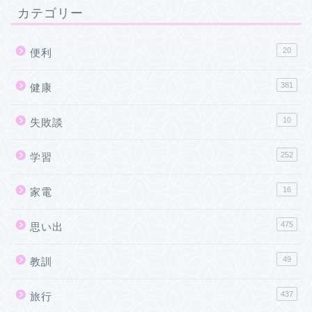
カテゴリー
20
便利
381
健康
10
失敗談
252
学習
16
家電
475
思い出
49
教訓
437
旅行