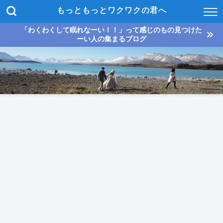
もっともっとワクワクの君へ
「わくわくして眠れなーい！！」って感じのもの見つけた
ーい人の集まるブログ