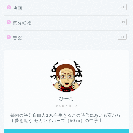
21
映画
619
気分転換
11
音楽
ひーろ
夢を追う自由人
都内の半分自由人100年生きるこの時代にあいも変わら
ず夢を追う セカンドハーフ（50+α）の中学生