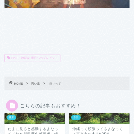
お祭り 地蔵盆 明日へのプレゼント
HOME
思い出
祭りって
こちらの記事もおすすめ！
健康
学習
たまに見ると感動するよなっ
沖縄って頑張ってるよなって